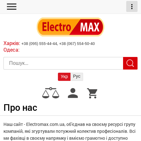
menu
more_vert
ні обігрівачі
дні пристрої
тури
есори
Харків:
+38 (095) 555-44-44,
+38 (067) 554-50-40
шліфувальні машини
Одеса:
червоні обігрівачі
ати
атори)
трументів для
Рус
Укр
армати прямого
иватори
person
shopping_cart
армати непрямого
ляторні
нтилятори
Про нас
и
Наш сайт - Electromax.com.ua, об'єднав на своєму ресурсі групу
компаній, які згуртували потужний колектив професіоналів.
Всі
ми фахівці в своєму напрямку і вміємо грамотно і доступно