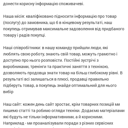
донести корисну інформацію споживачеві.
останції
Наша місія: кваліфіковано підносити інформацію про товар
(послугу) до замовника, що б в кінцевому результаті, наш
ти
покупець отримував максимальне задоволення від придбаного
товару і радів покупці.
Наші співробітники: в нашу команду прийшли люди, які
люблять свою роботу, знають свій товар, можуть грамотно і
доступно про нього розповісти.
Постійні зустрічі з
виробниками, тренінги та практичні заняття з технікою,
дозволяють продовца знати товар на більш глибокому рівні.
В
результаті всі залишаться в плюсі, продавці правильно
підберуть товар, а покупець знайде оптимальний для нього
вибір
Наш сайт: кожен день сайт зростає, крім товарних позицій ми
пишемо статті та робимо огляди техніки.
Додаємо матеріалами
які будуть не тільки інформативними, а й корисними.
Наприклад - ми проаналізували поради з різних сервісних