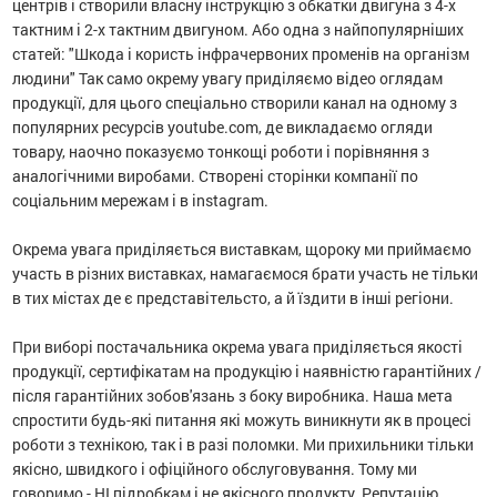
центрів і створили власну інструкцію з обкатки двигуна з 4-х
тактним і 2-х тактним двигуном.
Або одна з найпопулярніших
статей: "Шкода і користь інфрачервоних променів на організм
людини" Так само окрему увагу приділяємо відео оглядам
продукції, для цього спеціально створили канал на одному з
популярних ресурсів youtube.com, де викладаємо огляди
товару, наочно показуємо тонкощі роботи і
порівняння з
аналогічними виробами.
Створені сторінки компанії по
соціальним мережам і в instagram.
Окрема увага приділяється виставкам, щороку ми приймаємо
участь в різних виставках, намагаємося брати участь не тільки
в тих містах де є представітельсто, а й їздити в інші регіони.
При виборі постачальника окрема увага приділяється якості
продукції, сертифікатам на продукцію і наявністю гарантійних /
після гарантійних зобов'язань з боку виробника.
Наша мета
спростити будь-які питання які можуть виникнути як в процесі
роботи з технікою, так і в разі поломки.
Ми прихильники тільки
якісно, ​​швидкого і офіційного обслуговування.
Тому ми
говоримо - НІ підробкам і не якісного продукту.
Репутацію