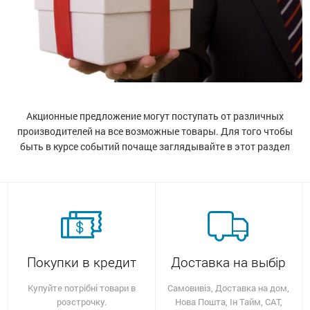
останції
ти
Акционные предложение могут поступать от различных
производителей на все возможные товары. Для того чтобы
быть в курсе событий почаще заглядывайте в этот раздел
Покупки в кредит
Доставка на выбір
Купуйте потрібні товари в
Самовивіз, Доставка на дом,
розстрочку.
Нова Пошта, Ін Тайм, САТ,