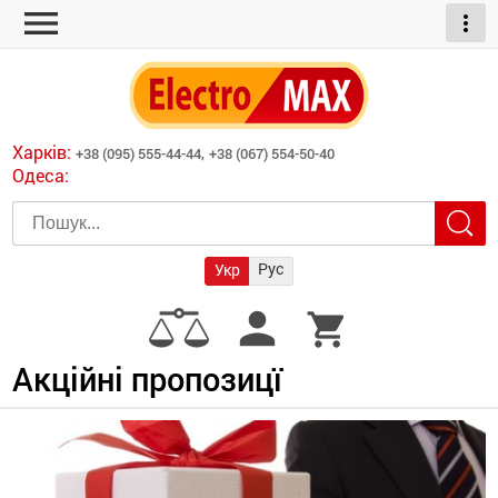
menu
more_vert
ні обігрівачі
дні пристрої
тури
есори
Харків:
+38 (095) 555-44-44,
+38 (067) 554-50-40
шліфувальні машини
Одеса:
червоні обігрівачі
ати
атори)
трументів для
Рус
Укр
армати прямого
иватори
person
shopping_cart
армати непрямого
ляторні
нтилятори
Акційні пропозицї
и