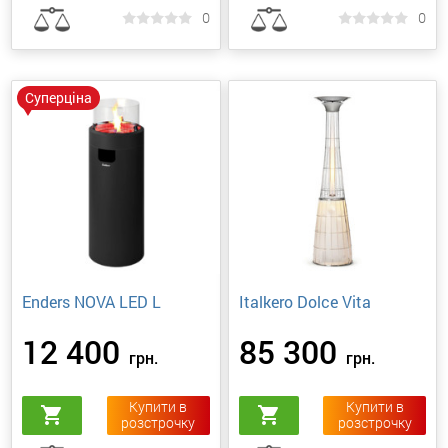
0
0
Суперціна
Enders NOVA LED L
Italkero Dolce Vita
12 400
85 300
грн.
грн.
Купити в
Купити в
shopping_cart
shopping_cart
розстрочку
розстрочку