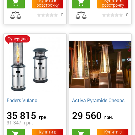
Купити в
Купити в
shopping_cart
shopping_cart
розстрочку
розстрочку
0
0
Суперціна
Enders Vulano
Activa Pyramide Cheops
35 815
29 560
грн.
грн.
31 347
грн.
Купити в
Купити в
shopping_cart
shopping_cart