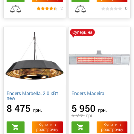
2
0
Суперціна
Enders Marbella, 2.0 кВт
Enders Madeira
new
8 475
5 950
грн.
грн.
6 522
грн.
Купити в
Купити в
shopping_cart
shopping_cart
розстрочку
розстрочку