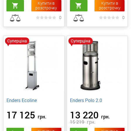
Купити в
Купити в
shopping_cart
shopping_cart
розстрочку
розстрочку
0
0
Суперціна
Суперціна
Enders Ecoline
Enders Polo 2.0
17 125
13 220
грн.
грн.
15 219
грн.