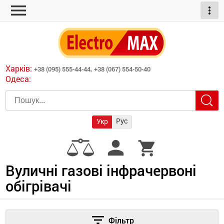
menu
more_vert
ні обігрівачі
дні пристрої
тури
есори
Харків:
+38 (095) 555-44-44,
+38 (067) 554-50-40
шліфувальні машини
Одеса:
червоні обігрівачі
ати
атори)
трументів для
Рус
Укр
армати прямого
иватори
person
shopping_cart
армати непрямого
ляторні
нтилятори
Вуличні газові інфрачервоні
обігрівачі
и
filter_list
Фільтр