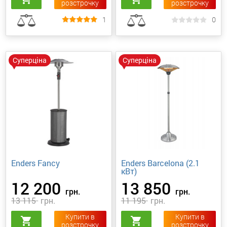
розстрочку
розстрочку
1
0
Суперціна
Суперціна
Enders Fancy
Enders Barcelona (2.1
кВт)
12 200
13 850
грн.
грн.
13 115
грн.
11 195
грн.
Купити в
Купити в
shopping_cart
shopping_cart
розстрочку
розстрочку