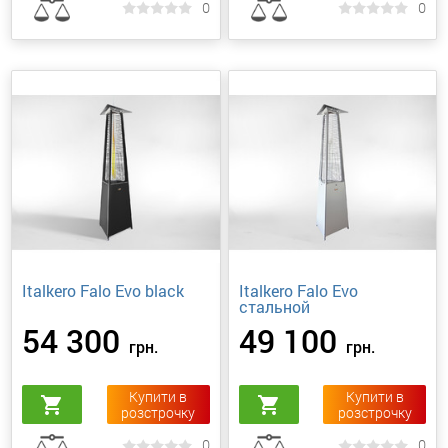
0
0
Italkero Falo Evo black
Italkero Falo Evo
стальной
54 300
49 100
грн.
грн.
Купити в
Купити в
shopping_cart
shopping_cart
розстрочку
розстрочку
0
0