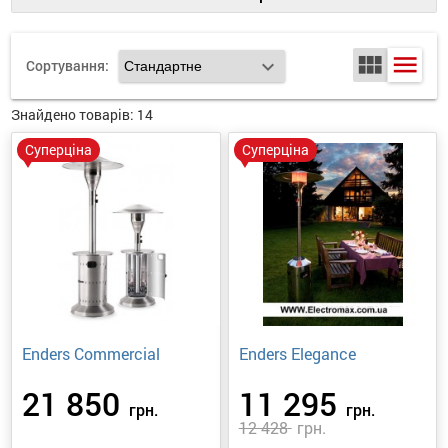
останції
view_module
menu
expand_more
Сортування:
ти
Знайдено товарів:
14
Суперціна
Суперціна
Enders Commercial
Enders Elegance
21 850
11 295
грн.
грн.
12 428
грн.