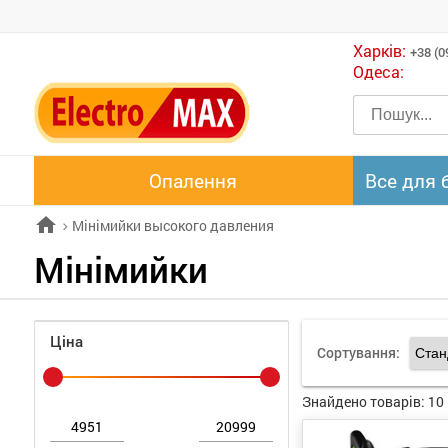
Харків:
+38 (0
Одеса:
Опалення
Все для 
home
Мінімийки высокого давления
chevron_right
Мінімийки
Ціна
Сортування:
Знайдено товарів:
10