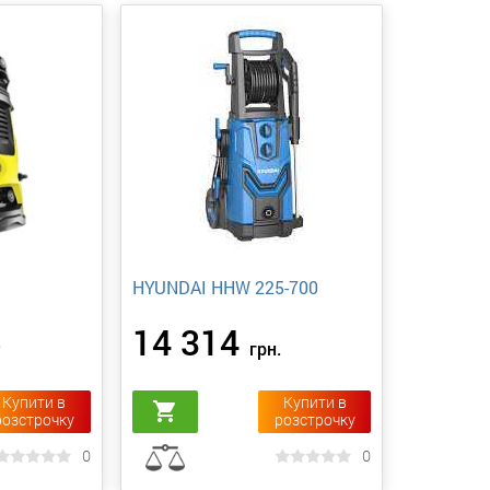
HYUNDAI HHW 225-700
14 314
.
грн.
Купити в
Купити в
shopping_cart
розстрочку
розстрочку
0
0