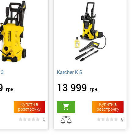
 3
Karcher K 5
9
13 999
грн.
грн.
Купити в
Купити в
shopping_cart
розстрочку
розстрочку
0
0