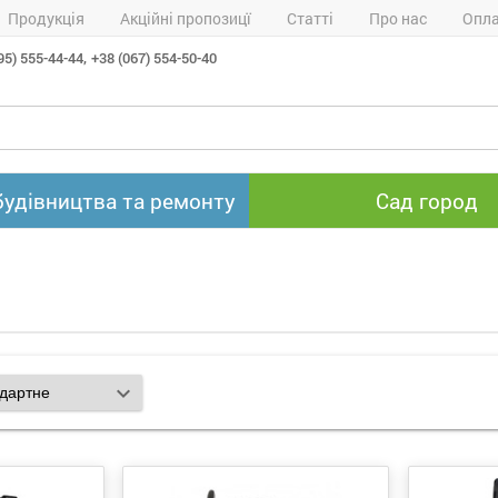
Продукція
Акційні пропозицї
Статті
Про нас
Опла
95) 555-44-44,
+38 (067) 554-50-40
будівництва та ремонту
Сад город
expand_more