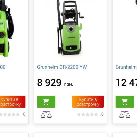
00
Grunhelm GR-2200 YW
Grunhelm
8 929
12 4
грн.
Купити в
Купити в
shopping_cart
shopping_cart
розстрочку
розстрочку
0
0