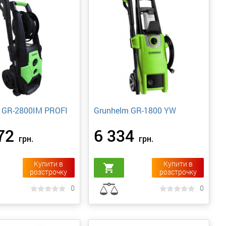
 GR-2800IM PROFI
Grunhelm GR-1800 YW
72
6 334
грн.
грн.
Купити в
Купити в
shopping_cart
розстрочку
розстрочку
0
0