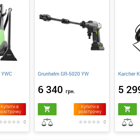
0 YWC
Grunhelm GR-5020 YW
Karcher K
6 340
5 29
грн.
Купити в
Купити в
shopping_cart
shopping_cart
розстрочку
розстрочку
0
0