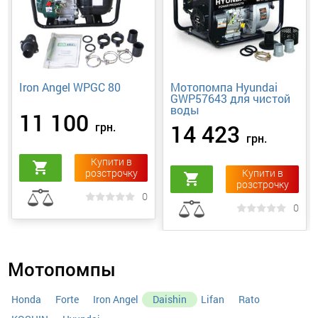
Iron Angel WPGC 80
Мотопомпа Hyundai
GWP57643 для чистой
воды
11 100
14 423
грн.
грн.
Купити в
shopping_cart
розстрочку
Купити в
shopping_cart
розстрочку
0
0
Мотопомпы
Honda
Forte
Iron Angel
Daishin
Lifan
Rato