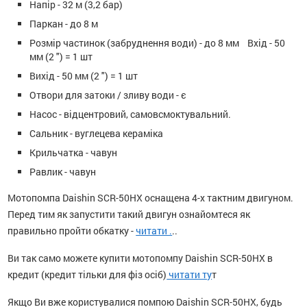
Напір - 32 м (3,2 бар)
Паркан - до 8 м
Розмір частинок (забруднення води) - до 8 мм Вхід - 50
мм (2 ") = 1 шт
Вихід - 50 мм (2 ") = 1 шт
Отвори для затоки / зливу води - є
Насос - відцентровий, самовсмоктувальний.
Сальник - вуглецева кераміка
Крильчатка - чавун
Равлик - чавун
Мотопомпа Daishin SCR-50HX оснащена 4-х тактним двигуном.
Перед тим як запустити такий двигун ознайомтеся як
правильно пройти обкатку -
читати .
..
Ви так само можете купити мотопомпу Daishin SCR-50HX в
кредит (кредит тільки для фіз осіб)
читати ту
т
Якщо Ви вже користувалися помпою Daishin SCR-50HX, будь