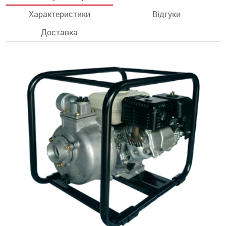
Характеристики
Відгуки
останції
Доставка
ти