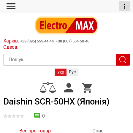
menu
more_vert
ні обігрівачі
дні пристрої
тури
есори
Харків:
+38 (095) 555-44-44,
+38 (067) 554-50-40
шліфувальні машини
Одеса:
червоні обігрівачі
ати
атори)
трументів для
Рус
Укр
армати прямого
иватори
person
shopping_cart
армати непрямого
ляторні
нтилятори
Daishin SCR-50HX (Японія)
и
comment
0
Все про товар
Опис