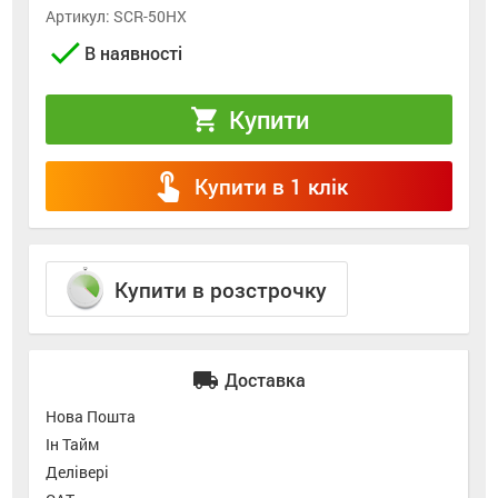
Артикул:
SCR-50HX
check
В наявності
Купити
shopping_cart
touch_app
Купити в 1 клік
Купити в розстрочку
local_shipping
Доставка
Нова Пошта
Ін Тайм
Делівері