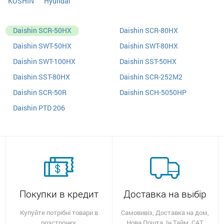
KOSHIN
Hyundai
Daishin SCR-50HX
Daishin SCR-80HX
Daishin SWT-50HX
Daishin SWT-80HX
Daishin SWT-100HX
Daishin SST-50HX
Daishin SST-80HX
Daishin SCR-252M2
Daishin SCR-50R
Daishin SCH-5050HP
Daishin PTD 206
Покупки в кредит
Доставка на выбір
Купуйте потрібні товари в
Самовивіз, Доставка на дом,
розстрочку.
Нова Пошта, Ін Тайм, САТ,