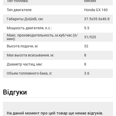
Тип топлива:
бензин
Тип двигателя:
Honda GX 160
Габариты ДхШхВ, см:
37.5x35.6x46.8
Мощность двигателя, л.с.:
5.5
Макс. производительность, м.куб/час (л/
31/520
мин):
Высота подачи, м:
32
Мах высота всасывания, м:
8
Диаметр частиц, мм:
8
Объем топливного бака, л:
3.6
Відгуки
На даний момент про цей товар ще немає відгуків.