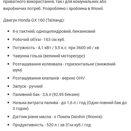
приватного використання, так і для комунальних або
виробничих потреб. Розроблено і зроблена в Японії.
Двигун Honda GX 160 (Таїланд):
4-х тактний, одноциліндровий, бензиновий
Робочий об'єм - 163 см.куб.
Потужність - 4,1 кВт / 5,5 к.с. при 3600 об / хв
Чавунна гільза (великий моторесурс)
Розташування коленвала - горизонтальне (знижений
шум)
Розташування клапанів - верхнє OHV
Запуск - ручний
Паливний бак - 3,6 л (92,95 бензин)
Низька витрата палива - до 1,6 л / год (Один повний бак до
3 годин)
Датчик рівня масла - є Помпа Daishin (Японія):
Продуктивність - 520 л / хв 31м.куб / год