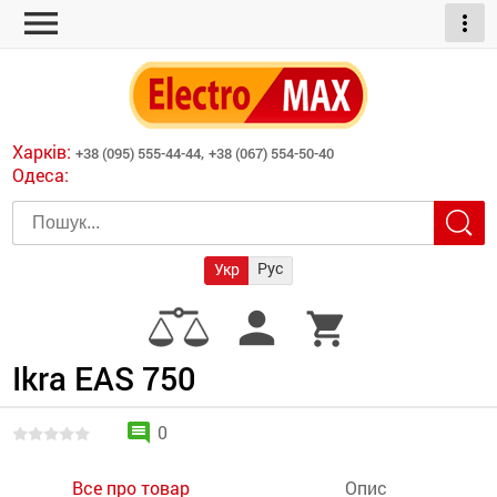
menu
more_vert
ні обігрівачі
дні пристрої
тури
есори
Харків:
+38 (095) 555-44-44,
+38 (067) 554-50-40
шліфувальні машини
Одеса:
червоні обігрівачі
ати
атори)
трументів для
Рус
Укр
армати прямого
иватори
person
shopping_cart
армати непрямого
ляторні
нтилятори
Ikra EAS 750
и
comment
0
Все про товар
Опис