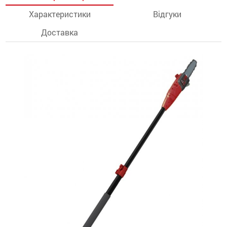
Характеристики
Відгуки
останції
Доставка
ти