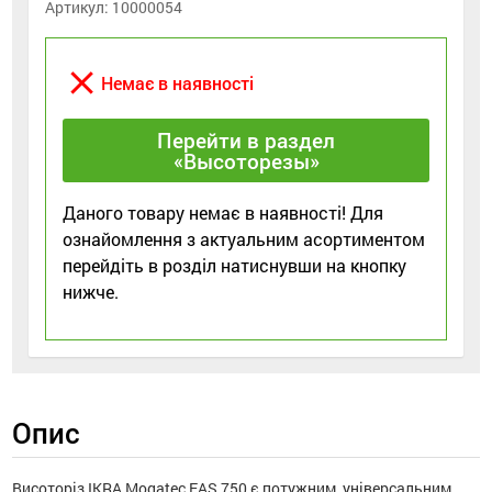
Артикул:
10000054
close
Немає в наявності
Перейти в раздел
«Высоторезы»
Даного товару немає в наявності! Для
ознайомлення з актуальним асортиментом
перейдіть в розділ натиснувши на кнопку
нижче.
Опис
Висоторіз IKRA Mogatec EAS 750 є потужним, універсальним