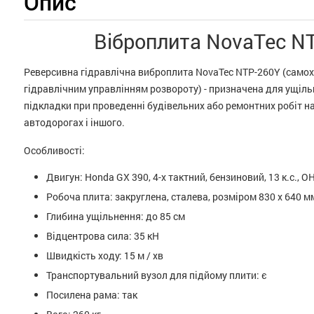
Опис
Віброплита NovaTec N
Реверсивна гідравлічна виброплита NovaTec NTP-260Y (самохід
гідравлічним управлінням розвороту) - призначена для ущільн
підкладки при проведенні будівельних або ремонтних робіт н
автодорогах і іншого.
Особливості:
Двигун: Honda GX 390, 4-х тактний, бензиновий, 13 к.с., O
Робоча плита: закруглена, сталева, розміром 830 х 640 м
Глибина ущільнення: до 85 см
Відцентрова сила: 35 кН
Швидкість ходу: 15 м / хв
Транспортувальний вузол для підйому плити: є
Посилена рама: так