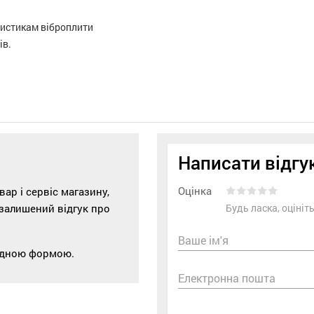
ристикам віброплити
ів.
Написати відгу
Оцінка
р і сервіс магазину,
 залишений відгук про
Будь ласка, оціні
Ваше ім'я
відною формою.
Електронна пошта