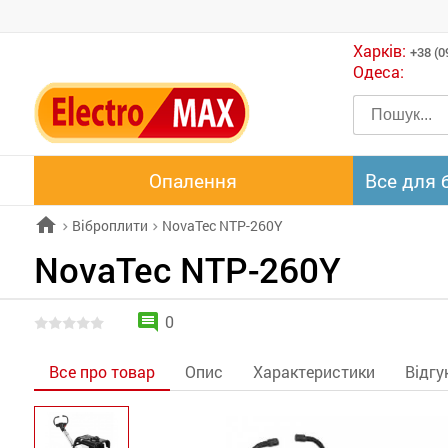
Харків:
+38 (0
Одеса:
Опалення
Все для 
home
Віброплити
NovaTec NTP-260Y
chevron_right
chevron_right
NovaTec NTP-260Y
comment
0
Все про товар
Опис
Характеристики
Відгу