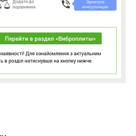
Додати до
phone_in_talk
Запитати
порівняння
консультацію
Перейти в раздел «Виброплиты»
 наявності! Для ознайомлення з актуальним
ь в розділ натиснувши на кнопку нижче.