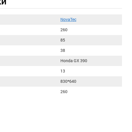
ки
NovaTec
260
85
38
Honda GX 390
13
830*640
260