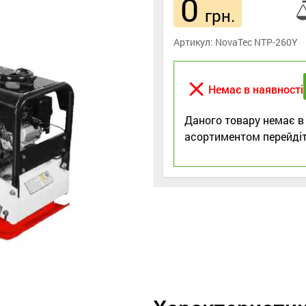
0
грн.
Артикул:
NovaTec NTP-260Y
close
Немає в наявності
Даного товару немає в
асортиментом перейдіт