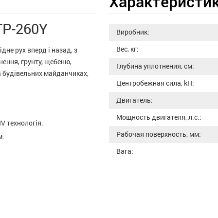
Характеристи
TP-260Y
Виробник:
Вес, кг:
не рух вперд і назад, з
ення, грунту, щебеню,
Глубина уплотнения, см:
а будівельних майданчиках,
Центробежная сила, kH:
Двигатель:
Мощность двигателя, л.с.:
HV технологія.
Рабочая поверхность, мм:
м.
Вага: