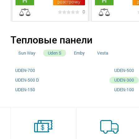
у
розстрочку
0
0
Тепловые панели
Sun Way
Uden S
Emby
Vesta
UDEN-700
UDEN-500
UDEN-500 D
UDEN-300
UDEN-150
UDEN-100