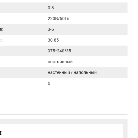
0.3
220В/50Гц
в:
3-6
:
30-85
975*240*35
постоянный
настенный / напольный
6
к