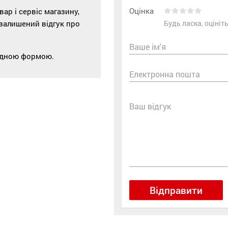
Оцінка
р і сервіс магазину,
 залишений відгук про
Будь ласка, оціні
Ваше ім'я
відною формою.
Електронна пошта
Ваш відгук
Відправити