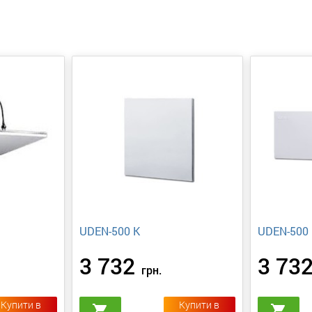
UDEN-500 K
UDEN-500
3 732
3 73
грн.
Купити в
Купити в
shopping_cart
shopping_cart