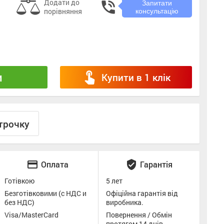
Додати до
phone_in_talk
Запитати
порівняння
консультацію
touch_app
и
Купити в 1 клік
трочку
credit_card
verified_user
Оплата
Гарантія
Готівкою
5 лет
Безготівковими (с НДС и
Офіційна гарантія від
без НДС)
виробника.
Visa/MasterCard
Повернення / Обмін
протягом 14 днів