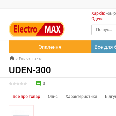
Харків:
+38 (0
Одеса:
Опалення
Все для 
home
Теплові панелі
chevron_right
UDEN-300
comment
0
Все про товар
Опис
Характеристики
Відгу