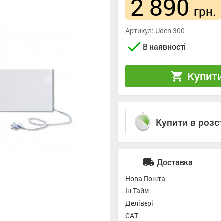
2 890
грн.
Артикул:
Uden 300
check
В наявності
Купит
shopping_cart
Купити в розс
local_shipping
Доставка
Нова Пошта
Ін Тайм
Делівері
САТ