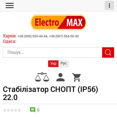
menu
more_vert
ні обігрівачі
дні пристрої
тури
есори
Харків:
+38 (095) 555-44-44,
+38 (067) 554-50-40
шліфувальні машини
Одеса:
червоні обігрівачі
ати
атори)
трументів для
Рус
Укр
армати прямого
иватори
person
shopping_cart
армати непрямого
ляторні
нтилятори
Стабілізатор СНОПТ (IP56)
22.0
и
comment
0