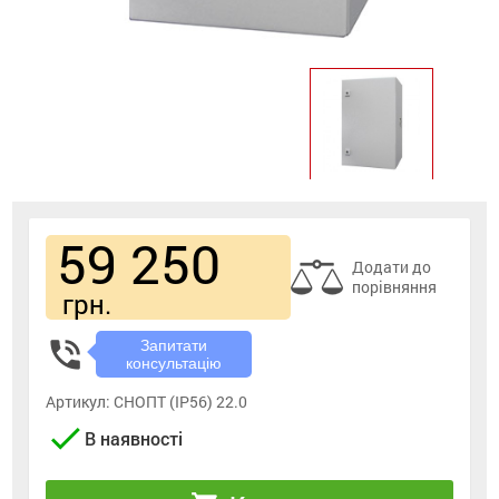
59 250
Додати до
порівняння
грн.
phone_in_talk
Запитати
консультацію
Артикул:
СНОПТ (IP56) 22.0
check
В наявності