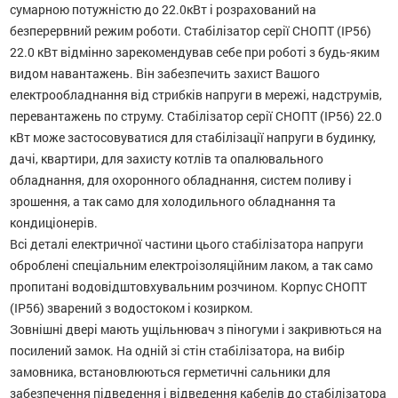
сумарною потужністю до 22.0кВт і розрахований на
безперервний режим роботи. Стабілізатор серії СНОПТ (IP56)
22.0 кВт відмінно зарекомендував себе при роботі з будь-яким
видом навантажень. Він забезпечить захист Вашого
електрообладнання від стрибків напруги в мережі, надструмів,
перевантажень по струму. Стабілізатор серії СНОПТ (IP56) 22.0
кВт може застосовуватися для стабілізації напруги в будинку,
дачі, квартири, для захисту котлів та опалювального
обладнання, для охоронного обладнання, систем поливу і
зрошення, а так само для холодильного обладнання та
кондиціонерів.
Всі деталі електричної частини цього стабілізатора напруги
оброблені спеціальним електроізоляційним лаком, а так само
пропитані водовідштовхувальним розчином. Корпус СНОПТ
(IP56) зварений з водостоком і козирком.
Зовнішні двері мають ущільнювач з піногуми і закривються на
посилений замок. На одній зі стін стабілізатора, на вибір
замовника, встановлюються герметичні сальники для
забезпечення підведення і відведення кабелів до стабілізатора