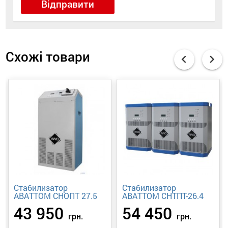
Відправити
Схожі товари
chevron_left
chevron_right
Стабилизатор
Cтабилизатор
АВАТТОМ СНОПТ 27.5
АВАТТОМ СНТПТ-26.4
43 950
54 450
грн.
грн.