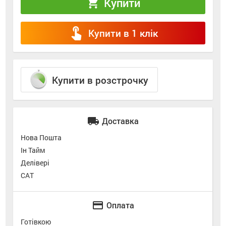
Купити
shopping_cart
touch_app
Купити в 1 клік
Купити в розстрочку
local_shipping
Доставка
Нова Пошта
Ін Тайм
Делівері
САТ
credit_card
Оплата
Готівкою