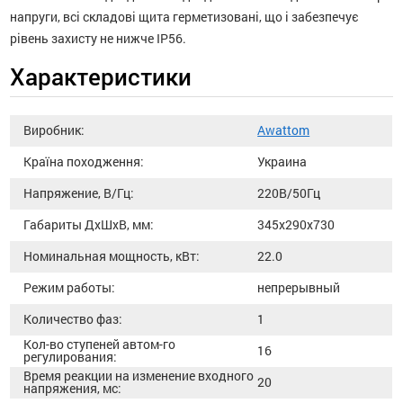
напруги, всі складові щита герметизовані, що і забезпечує
рівень захисту не нижче IP56.
Характеристики
Виробник:
Awattom
Країна походження:
Украина
Напряжение, В/Гц:
220В/50Гц
Габариты ДхШхВ, мм:
345х290х730
Номинальная мощность, кВт:
22.0
Режим работы:
непрерывный
Количество фаз:
1
Кол-во ступеней автом-го
16
регулирования:
Время реакции на изменение входного
20
напряжения, мс: