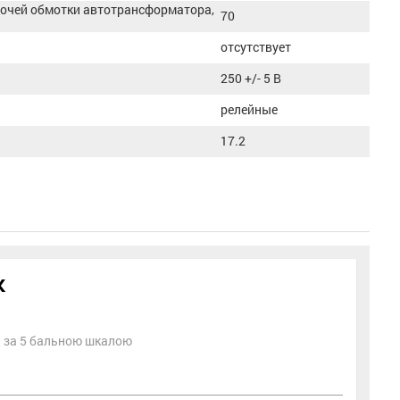
бочей обмотки автотрансформатора,
70
отсутствует
250 +/- 5 В
релейные
17.2
к
ть за 5 бальною шкалою