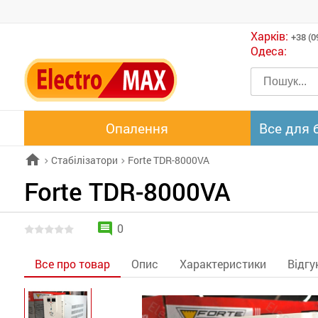
Харків:
+38 (0
Одеса:
Опалення
Все для 
home
Стабілізатори
Forte TDR-8000VA
chevron_right
chevron_right
Forte TDR-8000VA
comment
0
Все про товар
Опис
Характеристики
Відгу