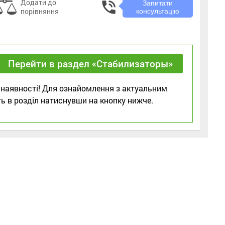
Додати до
phone_in_talk
Запитати
порівняння
консультацію
Перейти в раздел «Стабилизаторы»
 наявності! Для ознайомлення з актуальним
ь в розділ натиснувши на кнопку нижче.