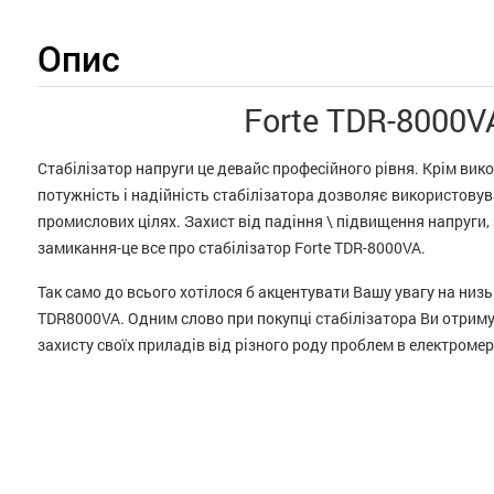
Опис
Forte TDR-8000V
Стабілізатор напруги це девайс професійного рівня. Крім вик
потужність і надійність стабілізатора дозволяє використовув
промислових цілях. Захист від падіння \ підвищення напруги, 
замикання-це все про стабілізатор Forte TDR-8000VA.
Так само до всього хотілося б акцентувати Вашу увагу на низь
TDR8000VA. Одним слово при покупці стабілізатора Ви отриму
захисту своїх приладів від різного роду проблем в електромер