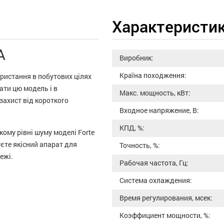
Характеристи
A
Виробник:
Країна походження:
ористання в побутових цілях
ати цю модель і в
Макс. мощность, кВт:
захист від короткого
Входное напряжение, В:
КПД, %:
кому рівні шуму моделі Forte
єте якісний апарат для
Точность, %:
ежі.
Рабочая частота, Гц:
Система охлаждения:
Время регулирования, мсек:
Коэффициент мощности, %: