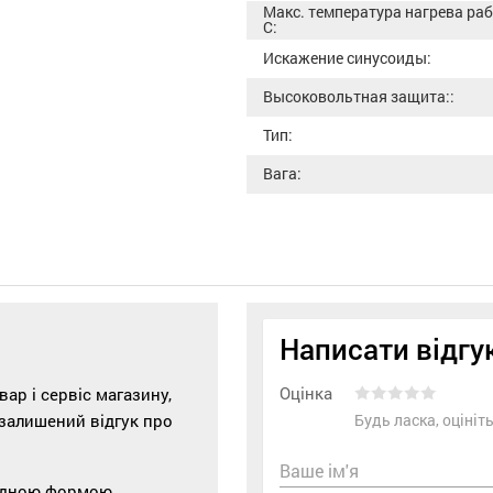
Макс. температура нагрева ра
С:
Искажение синусоиды:
Высоковольтная защита::
Тип:
Вага:
Написати відгу
Оцінка
р і сервіс магазину,
 залишений відгук про
Будь ласка, оціні
Ваше ім'я
відною формою.