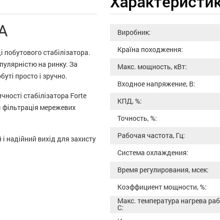
Характеристи
A
Виробник:
Країна походження:
і побутового стабілізатора.
пулярністю на ринку. За
Макс. мощность, кВт:
уті просто і зручно.
Входное напряжение, В:
ності стабілізатора Forte
КПД, %:
є фільтрація мережевих
Точность, %:
Рабочая частота, Гц:
 і надійний вихід для захисту
Система охлаждения:
Время регулирования, мсек:
Коэффициент мощности, %:
Макс. температура нагрева ра
С: