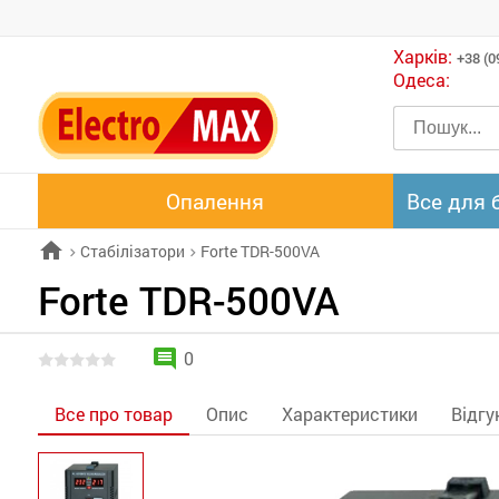
Харків:
+38 (0
Одеса:
Опалення
Все для 
home
Стабілізатори
Forte TDR-500VA
chevron_right
chevron_right
Forte TDR-500VA
comment
0
Все про товар
Опис
Характеристики
Відгу