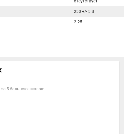
отсутствует
250 +/- 5 В
2.25
к
ть за 5 бальною шкалою