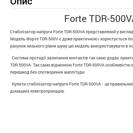
Опис
Forte TDR-500V
Стабілізатор напруги Forte TDR-500VA представлений у вигляд
Модель Форте TDR-500V є дуже практичною і користується по
рахунок низького рівня шуму цю модель використовувати в поб
Система протидії залипання контактів так само додає практич
TDR 500VA. Так само відмінною Forte TDR-500VA особливістю 
перешкод без спотворення амплітуди.
Купити стабілізатор напруги Forte TDR-500VA - це правильний
домашніх електроприладів.