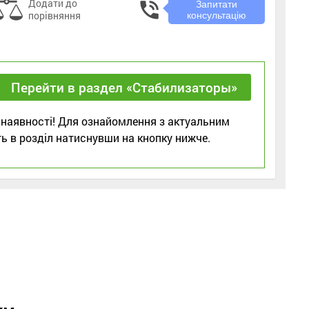
Додати до
phone_in_talk
Запитати
порівняння
консультацію
Перейти в раздел «Стабилизаторы»
 наявності! Для ознайомлення з актуальним
ь в розділ натиснувши на кнопку нижче.