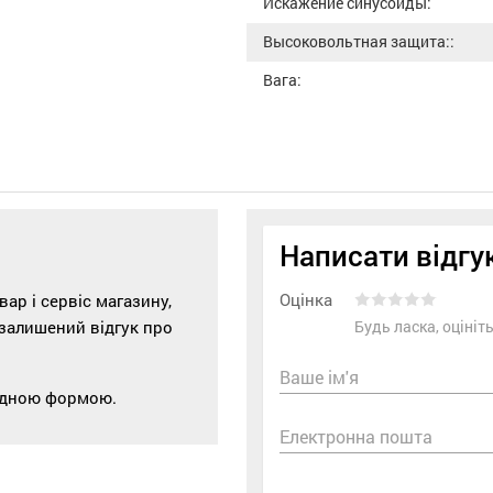
Искажение синусоиды:
Высоковольтная защита::
Вага:
Написати відгу
Оцінка
р і сервіс магазину,
 залишений відгук про
Будь ласка, оціні
Ваше ім'я
відною формою.
Електронна пошта