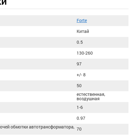
ки
Forte
Китай
0.5
130-260
97
+/- 8
50
естественная,
воздушная
1-6
0.97
бочей обмотки автотрансформатора,
70