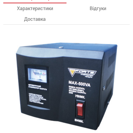
Характеристики
Відгуки
останції
Доставка
ти