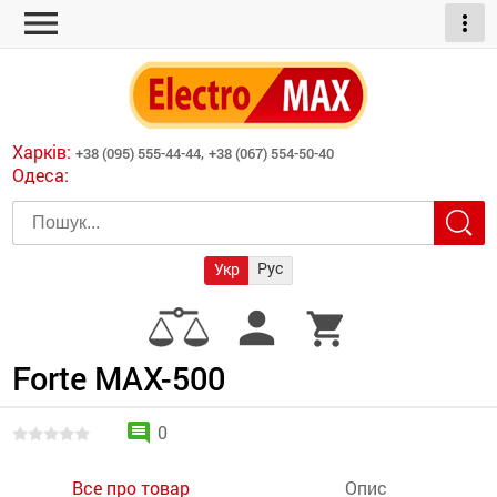
menu
more_vert
ні обігрівачі
дні пристрої
тури
есори
Харків:
+38 (095) 555-44-44,
+38 (067) 554-50-40
шліфувальні машини
Одеса:
червоні обігрівачі
ати
атори)
трументів для
Рус
Укр
армати прямого
иватори
person
shopping_cart
армати непрямого
ляторні
нтилятори
Forte MAX-500
и
comment
0
Все про товар
Опис