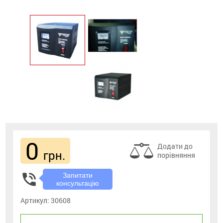
0
Додати до
грн.
порівняння
phone_in_talk
Запитати
консультацію
Артикул:
30608