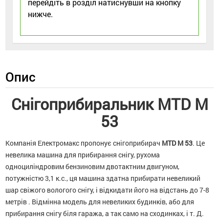
перейдіть в розділ натиснувши на кнопку
нижче.
Опис
Снігоприбиральник MTD M
53
Компанія Електромакс пропонує снігоприбирач
MTD M 53
. Це
невелика машина для прибирання снігу, рухома
одноциліндровим бензиновим двотактним двигуном,
потужністю 3,1 к.с., ця машина здатна прибирати невеликий
шар свіжого вологого снігу, і відкидати його на відстань до 7-8
метрів . Відмінна модель для невеликих будинків, або для
прибирання снігу біля гаража, а так само на сходинках, і т. Д.