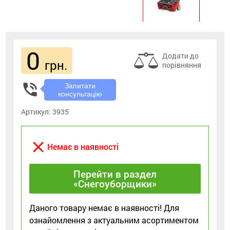
0
Додати до
грн.
порівняння
phone_in_talk
Запитати
консультацію
Артикул:
3935
close
Немає в наявності
Перейти в раздел
«Снегоуборщики»
Даного товару немає в наявності! Для
ознайомлення з актуальним асортиментом