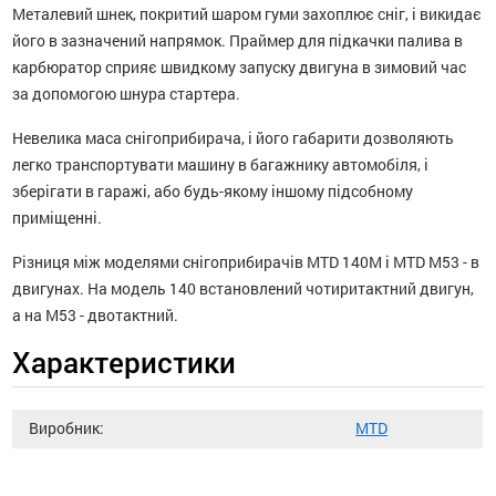
Металевий шнек, покритий шаром гуми захоплює сніг, і викидає
його в зазначений напрямок. Праймер для підкачки палива в
карбюратор сприяє швидкому запуску двигуна в зимовий час
за допомогою шнура стартера.
Невелика маса снігоприбирача, і його габарити дозволяють
легко транспортувати машину в багажнику автомобіля, і
зберігати в гаражі, або будь-якому іншому підсобному
приміщенні.
Різниця між моделями снігоприбирачів MTD 140M і MTD M53 - в
двигунах. На модель 140 встановлений чотиритактний двигун,
а на M53 - двотактний.
Характеристики
Виробник:
MTD