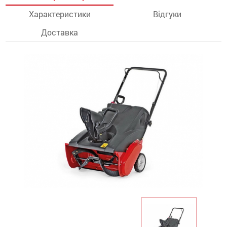
Характеристики
Відгуки
останції
Доставка
ти