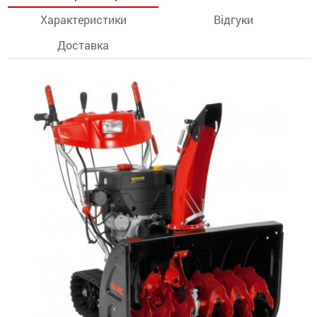
Характеристики
Відгуки
останції
Доставка
ти