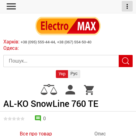
menu
more_vert
ні обігрівачі
дні пристрої
тури
есори
Харків:
+38 (095) 555-44-44,
+38 (067) 554-50-40
шліфувальні машини
Одеса:
червоні обігрівачі
ати
атори)
трументів для
Рус
Укр
армати прямого
иватори
person
shopping_cart
армати непрямого
ляторні
нтилятори
AL-KO SnowLine 760 TE
и
comment
0
Все про товар
Опис