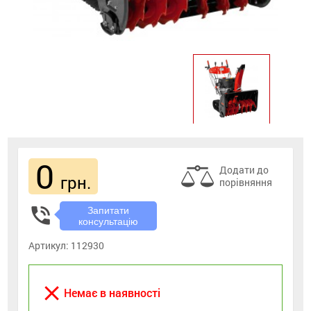
0
Додати до
грн.
порівняння
phone_in_talk
Запитати
консультацію
Артикул:
112930
close
Немає в наявності