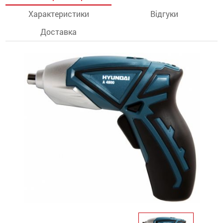
Характеристики
Відгуки
останції
Доставка
ти