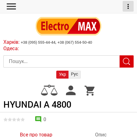
menu
more_vert
ні обігрівачі
дні пристрої
тури
есори
Харків:
+38 (095) 555-44-44,
+38 (067) 554-50-40
шліфувальні машини
Одеса:
червоні обігрівачі
ати
атори)
трументів для
Рус
Укр
армати прямого
иватори
person
shopping_cart
армати непрямого
ляторні
нтилятори
HYUNDAI A 4800
и
comment
0
Все про товар
Опис