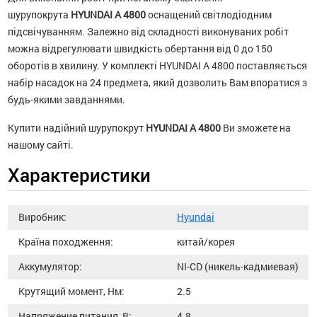
шурупокрута
HYUNDAI A 4800
оснащений світлодіодним
підсвічуванням. Залежно від складності виконуваних робіт
можна відрегулювати швидкість обертання від 0 до 150
оборотів в хвилину. У комплекті HYUNDAI A 4800 поставляється
набір насадок на 24 предмета, який дозволить Вам впоратися з
будь-якими завданнями.
Купити надійний шурупокрут
HYUNDAI A 4800
Ви зможете на
нашому сайті.
Характеристики
Виробник:
Hyundai
Країна походження:
китай/корея
Аккумулятор:
NI-CD (никель-кадмиевая)
Крутящий момент, Нм:
2.5
Напряжение питания, В:
4.8