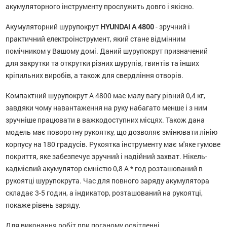
акумуляторного інструменту прослужить довго і якісно.
Акумуляторний шурупокрут
HYUNDAI A 4800
- зручний і
практичний електроінструмент, який стане відмінним
помічником у Вашому домі. Даний шурупокрут призначений
для закрутки та открутки різних шурупів, гвинтів та інших
кріпильних виробів, а також для свердління отворів.
Компактний шурупокрут A 4800 має малу вагу рівний 0,4 кг,
завдяки чому навантаження на руку набагато менше і з ним
зручніше працювати в важкодоступних місцях. Також дана
модель має поворотну рукоятку, що дозволяє змінювати лінію
корпусу на 180 градусів. Рукоятка інструменту має м'яке гумове
покриття, яке забезпечує зручний і надійний захват. Нікель-
кадмієвий акумулятор ємністю 0,8 А * год розташований в
рукоятці шурупокрута. Час для повного заряду акумулятора
складає 3-5 годин, а індикатор, розташований на рукоятці,
покаже рівень заряду.
Для виконання робіт при поганому освітленні