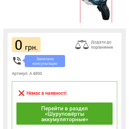
0
Додати до
грн.
порівняння
phone_in_talk
Запитати
консультацію
Артикул:
A 4800
close
Немає в наявності
Перейти в раздел
«Шуруповёрты
аккумуляторные»