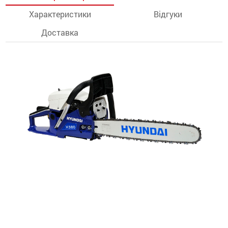
Характеристики
Відгуки
останції
Доставка
ти