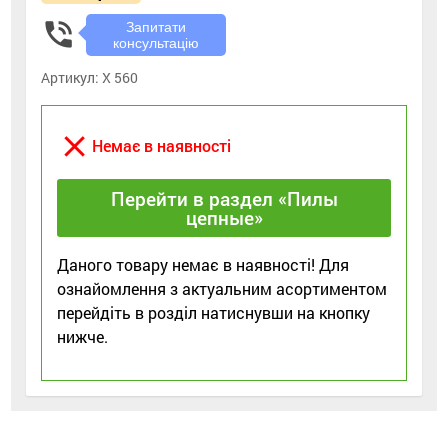
phone_in_talk
Запитати
консультацію
Артикул:
Х 560
close
Немає в наявності
Перейти в раздел «Пилы
цепные»
Даного товару немає в наявності! Для
ознайомлення з актуальним асортиментом
перейдіть в розділ натиснувши на кнопку
нижче.