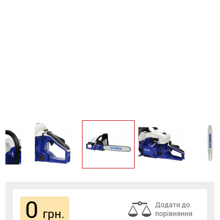
0
Додати до
грн.
порівняння