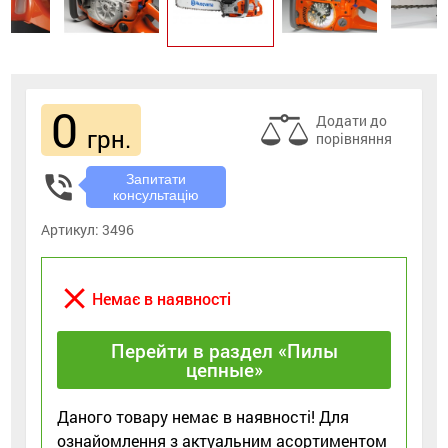
0
Додати до
грн.
порівняння
phone_in_talk
Запитати
консультацію
Артикул:
3496
close
Немає в наявності
Перейти в раздел «Пилы
цепные»
Даного товару немає в наявності! Для
ознайомлення з актуальним асортиментом