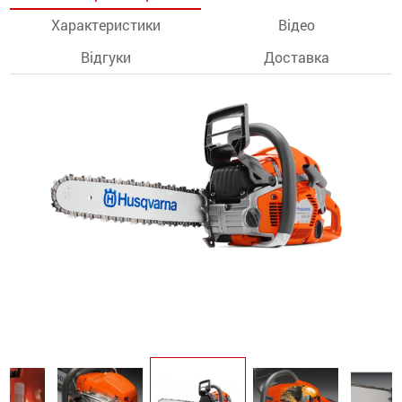
Характеристики
Відео
останції
Відгуки
Доставка
ти