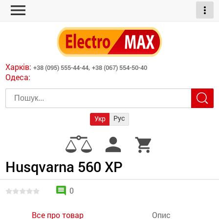
menu
more_vert
ні обігрівачі
дні пристрої
тури
есори
Харків:
+38 (095) 555-44-44,
+38 (067) 554-50-40
шліфувальні машини
Одеса:
червоні обігрівачі
ати
атори)
трументів для
Рус
Укр
армати прямого
иватори
person
shopping_cart
армати непрямого
ляторні
нтилятори
Husqvarna 560 XP
и
comment
0
Все про товар
Опис