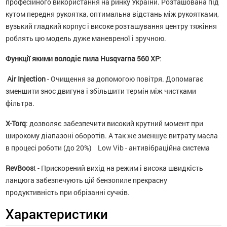
професійного використання на ринку України. Розташована під
кутом передня рукоятка, оптимальна відстань між рукоятками,
вузький гладкий корпус і високе розташування центру тяжіння
роблять цю модель дуже маневреної і зручною.
Функції якими володіє пила Husqvarna 560 XP
:
Air Injection
- Очищення за допомогою повітря. Допомагає
зменшити знос двигуна і збільшити термін між чистками
фільтра.
X-Torq
: дозволяє забезпечити високий крутний момент при
широкому діапазоні оборотів. А так же зменшує витрату масла
в процесі роботи (до 20%) Low Vib - антивібраційна система
RevBoos
t - Прискорений вихід на режим і висока швидкість
ланцюга забезпечують цій бензопиле прекрасну
продуктивність при обрізанні сучків.
Характеристики