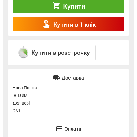
Купити
shopping_cart
touch_app
Купити в 1 клік
Купити в розстрочку
local_shipping
Доставка
Нова Пошта
Ін Тайм
Делівері
САТ
credit_card
Оплата