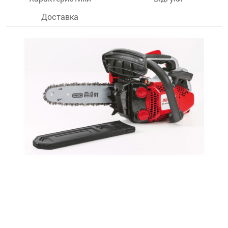
Доставка
останції
ти