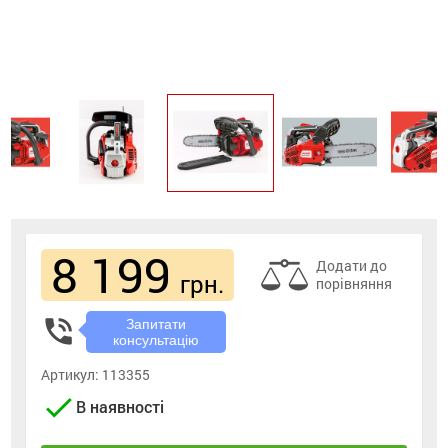
8 199
Додати до
грн.
порівняння
phone_in_talk
Запитати
консультацію
Артикул:
113355
check
В наявності