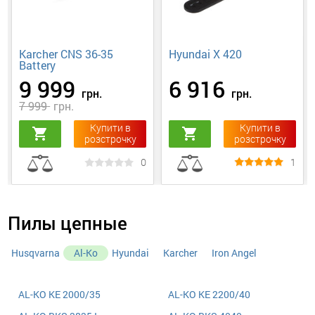
Karcher CNS 36-35
Hyundai X 420
Battery
9 999
6 916
грн.
грн.
7 999
грн.
Купити в
Купити в
shopping_cart
shopping_cart
розстрочку
розстрочку
0
1
Пилы цепные
Husqvarna
Al-Ko
Hyundai
Karcher
Iron Angel
AL-KO KE 2000/35
AL-KO KE 2200/40