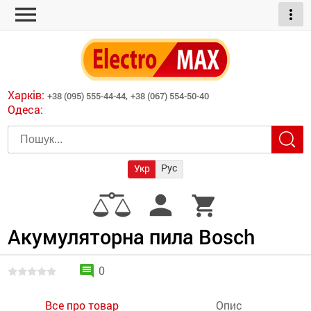
menu
more_vert
ні обігрівачі
дні пристрої
тури
есори
Харків:
+38 (095) 555-44-44,
+38 (067) 554-50-40
шліфувальні машини
Одеса:
червоні обігрівачі
ати
атори)
трументів для
Рус
Укр
армати прямого
иватори
person
shopping_cart
армати непрямого
ляторні
нтилятори
Акумуляторна пила Bosch
и
comment
0
Все про товар
Опис