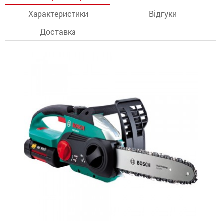
Характеристики
Відгуки
останції
Доставка
ти