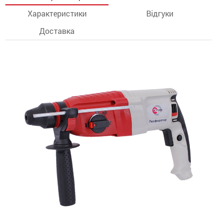
Характеристики
Відгуки
останції
Доставка
ти