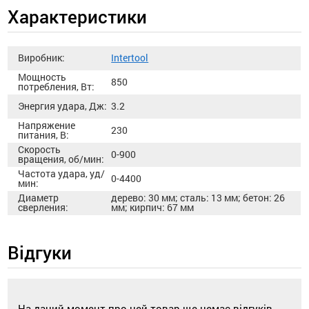
Характеристики
Виробник:
Intertool
Мощность
850
потребления, Вт:
Энергия удара, Дж:
3.2
Напряжение
230
питания, В:
Скорость
0-900
вращения, об/мин:
Частота удара, уд/
0-4400
мин:
Диаметр
дерево: 30 мм; сталь: 13 мм; бетон: 26
сверления:
мм; кирпич: 67 мм
Відгуки
На даний момент про цей товар ще немає відгуків.