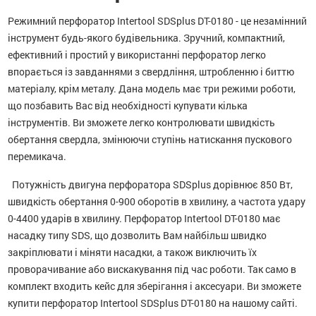
Режимний перфоратор Intertool SDSplus DT-0180 - це незамінний
інструмент будь-якого будівельника. Зручний, компактний,
ефективний і простий у використанні перфоратор легко
впорається із завданнями з свердління, штробленню і биттю
матеріалу, крім металу. Дана модель має три режими роботи,
що позбавить Вас від необхідності купувати кілька
інструментів. Ви зможете легко контролювати швидкість
обертання свердла, змінюючи ступінь натискання пускового
перемикача.
Потужність двигуна перфоратора SDSplus дорівнює 850 Вт,
швидкість обертання 0-900 оборотів в хвилину, а частота удару
0-4400 ударів в хвилину. Перфоратор Intertool DT-0180 має
насадку типу SDS, що дозволить Вам найбільш швидко
закріплювати і міняти насадки, а також виключить їх
проворачивание або вискакування під час роботи. Так само в
комплект входить кейс для зберігання і аксесуари. Ви зможете
купити перфоратор Intertool SDSplus DT-0180 на нашому сайті.