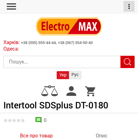
menu
more_vert
ні обігрівачі
дні пристрої
тури
есори
Харків:
+38 (095) 555-44-44,
+38 (067) 554-50-40
шліфувальні машини
Одеса:
червоні обігрівачі
ати
атори)
трументів для
Рус
Укр
армати прямого
иватори
person
shopping_cart
армати непрямого
ляторні
нтилятори
Intertool SDSplus DT-0180
и
comment
0
Все про товар
Опис