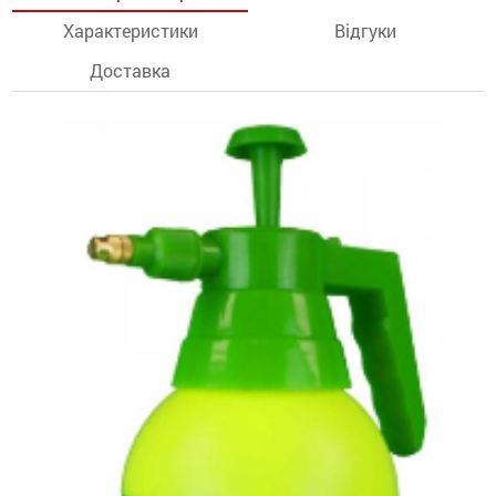
Характеристики
Відгуки
останції
Доставка
ти