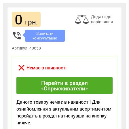
0
Додати до
грн.
порівняння
phone_in_talk
Запитати
консультацію
Артикул:
40658
close
Немає в наявності
Перейти в раздел
«Опрыскиватели»
Даного товару немає в наявності! Для
ознайомлення з актуальним асортиментом
перейдіть в розділ натиснувши на кнопку
нижче.