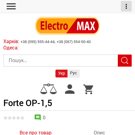
menu
more_vert
ні обігрівачі
дні пристрої
тури
есори
Харків:
+38 (095) 555-44-44,
+38 (067) 554-50-40
шліфувальні машини
Одеса:
червоні обігрівачі
ати
атори)
трументів для
Рус
Укр
армати прямого
иватори
person
shopping_cart
армати непрямого
ляторні
нтилятори
Forte ОР-1,5
и
comment
0
Все про товар
Опис