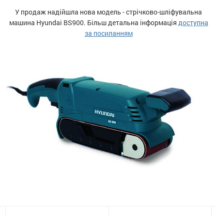
У продаж надійшла нова модель - стрічково-шліфувальна
останції
машина Hyundai BS900. Більш детальна інформація
доступна
за посиланням
ти