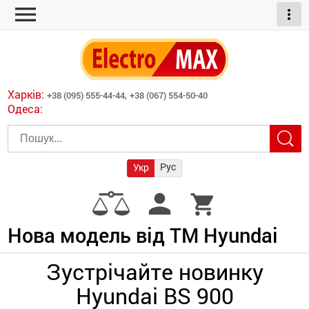
menu
more_vert
ні обігрівачі
дні пристрої
тури
есори
Харків:
+38 (095) 555-44-44,
+38 (067) 554-50-40
шліфувальні машини
Одеса:
червоні обігрівачі
ати
атори)
трументів для
Рус
Укр
армати прямого
иватори
person
shopping_cart
армати непрямого
ляторні
нтилятори
Нова модель від ТМ Hyundai
и
Зустрічайте новинку
Hyundai BS 900