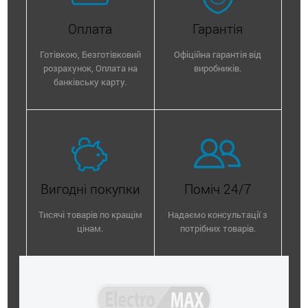
Оплата
Гарантія
Готівкою, Безготівковий
Офіційна гарантія від
розрахунок, Оплата на
виробників.
банківську карту.
Вигодні покупки
Поміч 24/7
Тисячі товарів по кращім
Надаємо консультації з
цінам.
потрібних товарів.