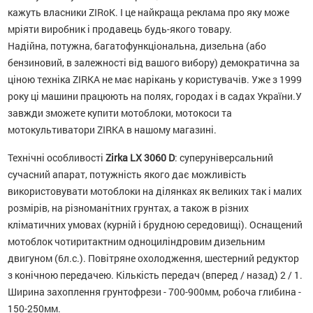
кажуть власники ZIRоK. І це найкраща реклама про яку може
мріяти виробник і продавець будь-якого товару.
Надійна, потужна, багатофункціональна, дизельна (або
бензиновий, в залежності від вашого вибору) демократична за
ціною техніка ZIRKA не має нарікань у користувачів. Уже з 1999
року ці машини працюють на полях, городах і в садах України.У
завжди зможете купити мотоблоки, мотокоси та
мотокультиватори ZIRKA в нашому магазині.
Технічні особливості
Zirka LX 3060 D
: суперуніверсальний
сучасний апарат, потужність якого дає можливість
використовувати мотоблоки на ділянках як великих так і малих
розмірів, на різноманітних грунтах, а також в різних
кліматичних умовах (курній і брудною середовищі). Оснащений
мотоблок чотиритактним одноциліндровим дизельним
двигуном (6л.с.). Повітряне охолодження, шестерний редуктор
з конічною передачею. Кількість передач (вперед / назад) 2 / 1.
Ширина захоплення грунтофрези - 700-900мм, робоча глибина -
150-250мм.