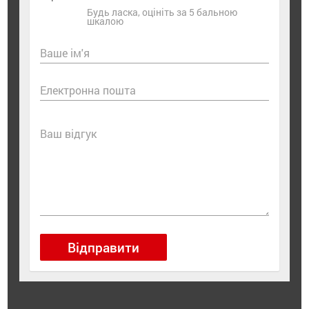
Будь ласка, оцініть за 5 бальною
шкалою
Ваше ім'я
Електронна пошта
Ваш відгук
Відправити