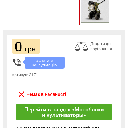
0
Додати до
грн.
порівняння
phone_in_talk
Запитати
консультацію
Артикул:
3171
close
Немає в наявності
Перейти в раздел «Мотоблоки
и культиваторы»