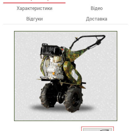
Характеристики
Відео
останції
Відгуки
Доставка
ти