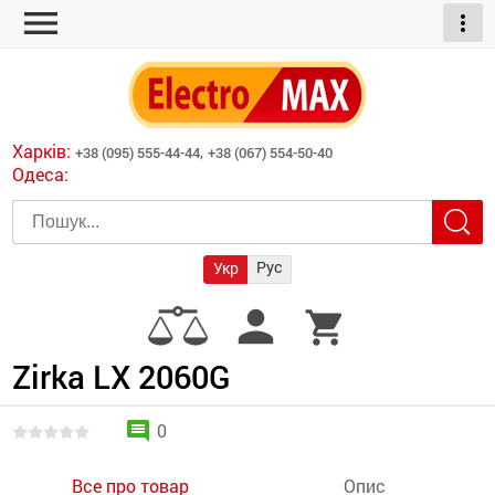
menu
more_vert
ні обігрівачі
дні пристрої
тури
есори
Харків:
+38 (095) 555-44-44,
+38 (067) 554-50-40
шліфувальні машини
Одеса:
червоні обігрівачі
ати
атори)
трументів для
Рус
Укр
армати прямого
иватори
person
shopping_cart
армати непрямого
ляторні
нтилятори
Zirka LX 2060G
и
comment
0
Все про товар
Опис