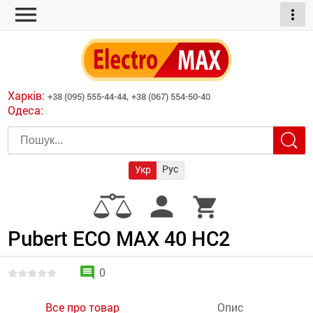
menu
more_vert
ні обігрівачі
дні пристрої
тури
есори
Харків:
+38 (095) 555-44-44,
+38 (067) 554-50-40
шліфувальні машини
Одеса:
червоні обігрівачі
ати
атори)
трументів для
Рус
Укр
армати прямого
иватори
person
shopping_cart
армати непрямого
ляторні
нтилятори
Pubert ECO MAX 40 HC2
и
comment
0
Все про товар
Опис