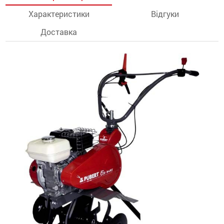
Характеристики
Відгуки
останції
Доставка
ти