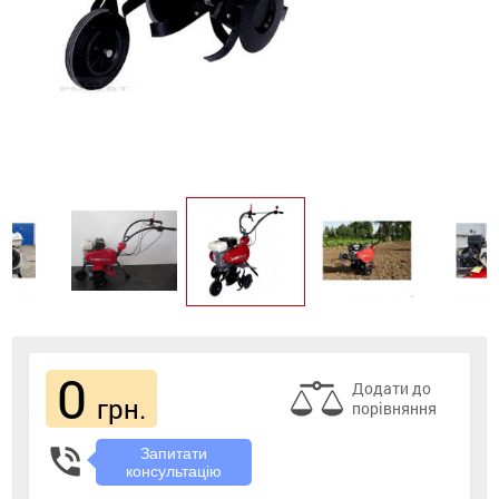
0
Додати до
грн.
порівняння
phone_in_talk
Запитати
консультацію