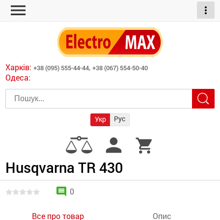
menu
more_vert
ні обігрівачі
дні пристрої
тури
есори
Харків:
+38 (095) 555-44-44,
+38 (067) 554-50-40
шліфувальні машини
Одеса:
червоні обігрівачі
ати
атори)
трументів для
Рус
Укр
армати прямого
иватори
person
shopping_cart
армати непрямого
ляторні
нтилятори
Husqvarna TR 430
и
comment
0
Все про товар
Опис