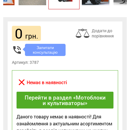
0
Додати до
грн.
порівняння
phone_in_talk
Запитати
консультацію
Артикул:
3787
close
Немає в наявності
Перейти в раздел «Мотоблоки
и культиваторы»
Даного товару немає в наявності! Для
ознайомлення з актуальним асортиментом