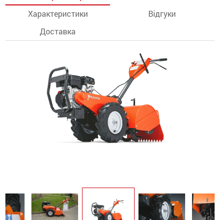
Характеристики
Відгуки
останції
Доставка
ти