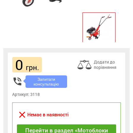
0
Додати до
грн.
порівняння
phone_in_talk
Запитати
консультацію
Артикул:
3118
close
Немає в наявності
Перейти в раздел «Мотоблоки