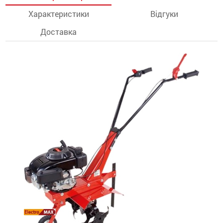
Характеристики
Відгуки
останції
Доставка
ти