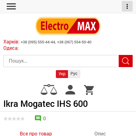
menu
more_vert
ні обігрівачі
дні пристрої
тури
есори
Харків:
+38 (095) 555-44-44,
+38 (067) 554-50-40
шліфувальні машини
Одеса:
червоні обігрівачі
ати
атори)
трументів для
Рус
Укр
армати прямого
иватори
person
shopping_cart
армати непрямого
ляторні
нтилятори
Ikra Mogatec IHS 600
и
comment
0
Все про товар
Опис