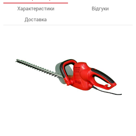
Характеристики
Відгуки
останції
Доставка
ти