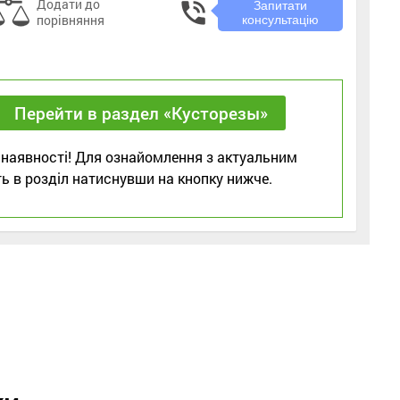
Додати до
phone_in_talk
Запитати
порівняння
консультацію
Перейти в раздел «Кусторезы»
 наявності! Для ознайомлення з актуальним
ь в розділ натиснувши на кнопку нижче.