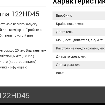
Характеристи
rna 122HD45
Виробник:
Країна походження:
истемою легкого запуску
ий для комфортної роботи з
Двигатель:
більний пристрій для
Мощность двигателя, л.с/кВт:
Расстояние между ножами, мм
метром до 20 мм. Відстань між
стю 0,6 кВт (0,8 к.с.).
Диаметр среза, мм:
жучого (двостороннього)
Динна реза, см:
имикач з функцією
Вага:
 122HD45