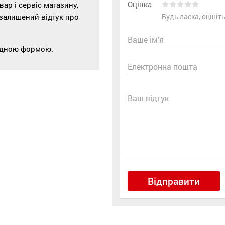
Оцінка
р і сервіс магазину,
 залишений відгук про
Будь ласка, оціні
Ваше ім'я
відною формою.
Електронна пошта
Ваш відгук
Відправити