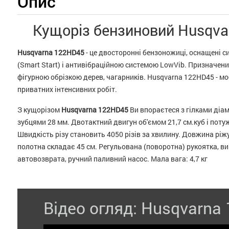
Опис
Кущоріз бензиновий Husqva
Husqvarna 122HD45
- це двосторонні бензоножиці, оснащені с
(Smart Start) і антивібраційною системою LowVib. Призначен
фігурною обрізкою дерев, чагарників. Husqvarna 122HD45 - мо
приватних інтенсивних робіт.
З кущорізом
Husqvarna 122HD45
Ви впораєтеся з гілками діа
зубцями 28 мм. Двотактний двигун об'ємом 21,7 см.куб і потужні
Швидкість різу становить 4050 різів за хвилину. Довжина рі
полотна складає 45 см. Регульована (поворотна) рукоятка, в
автовозврата, ручний паливний насос. Мала вага: 4,7 кг
Відео огляд: Husqvarna