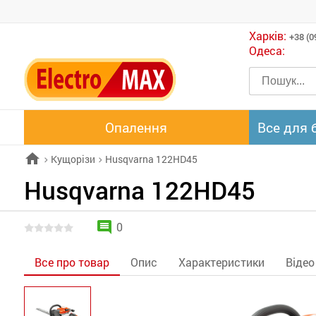
Харків:
+38 (0
Одеса:
Опалення
Все для 
home
Кущорізи
Husqvarna 122HD45
chevron_right
chevron_right
Husqvarna 122HD45
comment
0
Все про товар
Опис
Характеристики
Відео