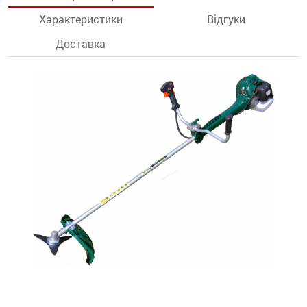
Характеристики
Відгуки
останції
Доставка
ти