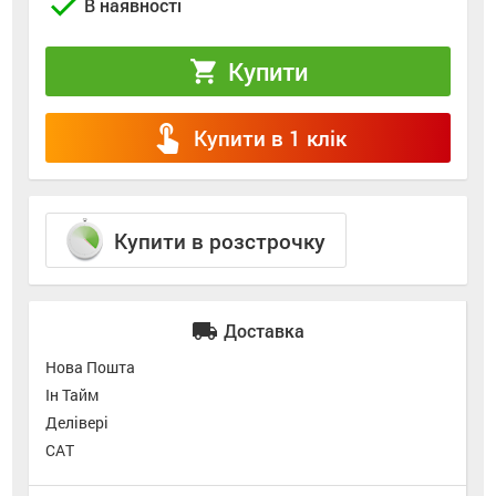
check
В наявності
Купити
shopping_cart
touch_app
Купити в 1 клік
Купити в розстрочку
local_shipping
Доставка
Нова Пошта
Ін Тайм
Делівері
САТ