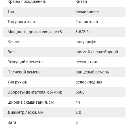
Країна походження:
Китай
Тип:
бензиновые
Тип двигателя:
2-х тактный
Мощность двигателя, л.с/кВт:
3.6/2.5
Класс:
полупрофи
Вал:
прямой / неразборной
Режущий элемент:
леска + нож
Плечевой ремень:
ранцевый ремень
Тип ручки:
велосипедная
Обороты двигателя, об/мин:
6500
Ширина скашивания, см:
44
Диаметр лески, мм:
2.0
Вага:
8