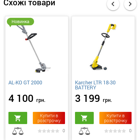
Схожі товари
chevron_left
chevron_right
Новинка
AL-KO GT 2000
Karcher LTR 18-30
BATTERY
4 100
3 199
грн.
грн.
Купити в
Купити в
shopping_cart
shopping_cart
розстрочку
розстрочку
0
0