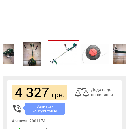
4 327
Додати до
грн.
порівняння
phone_in_talk
Запитати
консультацію
Артикул:
2001174