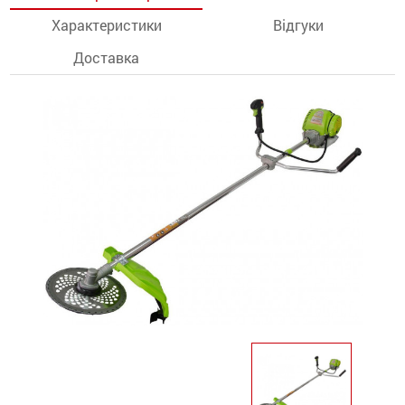
Характеристики
Відгуки
останції
Доставка
ти