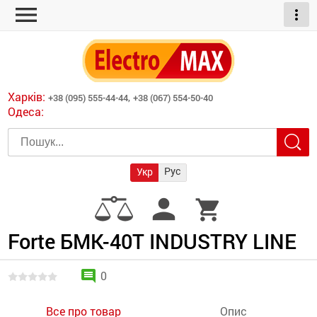
menu
more_vert
ні обігрівачі
дні пристрої
тури
есори
Харків:
+38 (095) 555-44-44,
+38 (067) 554-50-40
шліфувальні машини
Одеса:
червоні обігрівачі
ати
атори)
трументів для
Рус
Укр
армати прямого
иватори
person
shopping_cart
армати непрямого
ляторні
нтилятори
Forte БMK-40T INDUSTRY LINE
и
comment
0
Все про товар
Опис