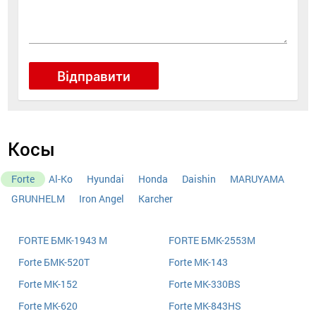
Відправити
Косы
Forte
Al-Ko
Hyundai
Honda
Daishin
MARUYAMA
GRUNHELM
Iron Angel
Karcher
FORTE БMK-1943 M
FORTE БМК-2553M
Forte БMK-520Т
Forte MK-143
Forte MK-152
Forte MK-330BS
Forte MK-620
Forte MK-843HS