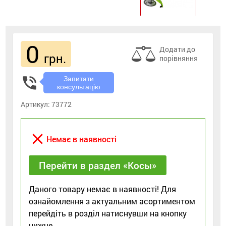
0
Додати до
грн.
порівняння
phone_in_talk
Запитати
консультацію
Артикул:
73772
close
Немає в наявності
Перейти в раздел «Косы»
Даного товару немає в наявності! Для
ознайомлення з актуальним асортиментом
перейдіть в розділ натиснувши на кнопку
нижче.