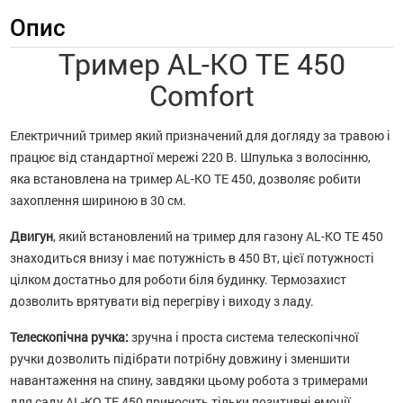
Опис
Тример AL-KO TE 450
Comfort
Електричний тример який призначений для догляду за травою і
працює від стандартної мережі 220 В. Шпулька з волосінню,
яка встановлена ​​на тример AL-KO TE 450, дозволяє робити
захоплення шириною в 30 см.
Двигун
, який встановлений на тример для газону AL-KO TE 450
знаходиться внизу і має потужність в 450 Вт, цієї потужності
цілком достатньо для роботи біля будинку. Термозахист
дозволить врятувати від перегріву і виходу з ладу.
Телескопічна ручка:
зручна і проста система телескопічної
ручки дозволить підібрати потрібну довжину і зменшити
навантаження на спину, завдяки цьому робота з тримерами
для саду AL-KO TE 450 приносить тільки позитивні емоції.