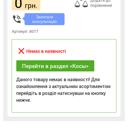
0
Додати до
грн.
порівняння
phone_in_talk
Запитати
консультацію
Артикул:
4077
close
Немає в наявності
Перейти в раздел «Косы»
Даного товару немає в наявності! Для
ознайомлення з актуальним асортиментом
перейдіть в розділ натиснувши на кнопку
нижче.