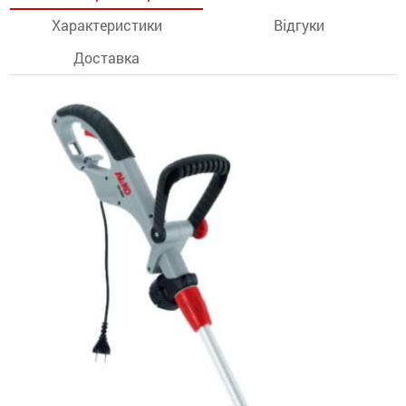
Характеристики
Відгуки
останції
Доставка
ти