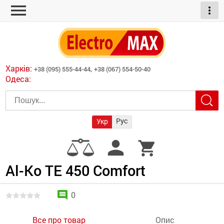
menu
more_vert
ні обігрівачі
дні пристрої
тури
есори
Харків:
+38 (095) 555-44-44,
+38 (067) 554-50-40
шліфувальні машини
Одеса:
червоні обігрівачі
ати
атори)
трументів для
Рус
Укр
армати прямого
иватори
person
shopping_cart
армати непрямого
ляторні
нтилятори
Al-Ko TE 450 Comfort
и
comment
0
Все про товар
Опис