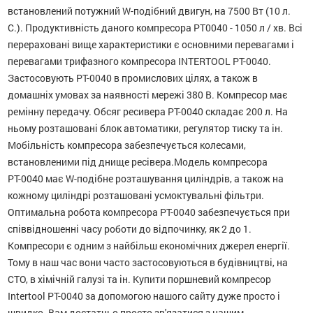
встановлений потужний W-подібний двигун, на 7500 Вт (10 л.
С.). Продуктивність даного компресора PT0040 - 1050 л / хв. Всі
перераховані вище характеристики є основними перевагами і
перевагами трифазного компресора INTERTOOL РТ-0040.
Застосовують PT-0040 в промислових цілях, а також в
домашніх умовах за наявності мережі 380 В. Компресор має
ремінну передачу. Обсяг ресивера РТ-0040 складає 200 л. На
ньому розташовані блок автоматики, регулятор тиску та ін.
Мобільність компресора забезпечується колесами,
встановленими під днище ресівера.Модель компресора
РТ-0040 має W-подібне розташування циліндрів, а також на
кожному циліндрі розташовані усмоктувальні фільтри.
Оптимальна робота компресора PT-0040 забезпечується при
співвідношенні часу роботи до відпочинку, як 2 до 1.
Компресори є одним з найбільш економічних джерел енергії.
Тому в наш час вони часто застосовуються в будівництві, на
СТО, в хімічній галузі та ін. Купити поршневий компресор
Intertool PT-0040 за допомогою нашого сайту дуже просто і
швидко. Вам достатньо просто зв'язатися з нашим