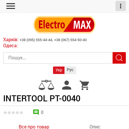
menu
more_vert
ні обігрівачі
дні пристрої
тури
есори
Харків:
+38 (095) 555-44-44,
+38 (067) 554-50-40
шліфувальні машини
Одеса:
червоні обігрівачі
ати
атори)
трументів для
Рус
Укр
армати прямого
иватори
person
shopping_cart
армати непрямого
ляторні
нтилятори
INTERTOOL PT-0040
и
comment
0
Все про товар
Опис