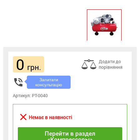
0
Додати до
грн.
порівняння
phone_in_talk
Запитати
консультацію
Артикул:
PT-0040
close
Немає в наявності
Перейти в раздел
«Компрессоры»