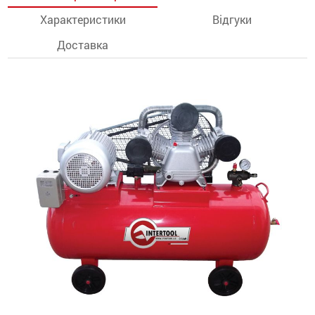
Характеристики
Відгуки
останції
Доставка
ти