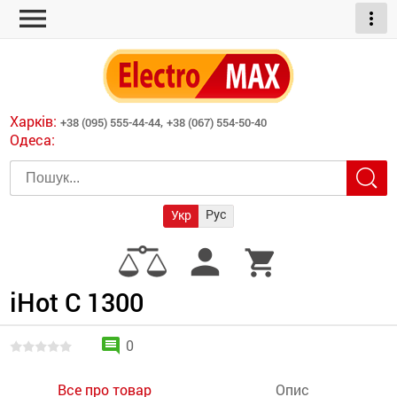
menu
more_vert
ні обігрівачі
дні пристрої
тури
есори
Харків:
+38 (095) 555-44-44,
+38 (067) 554-50-40
шліфувальні машини
Одеса:
червоні обігрівачі
ати
атори)
трументів для
Рус
Укр
армати прямого
иватори
person
shopping_cart
армати непрямого
ляторні
нтилятори
iHot C 1300
и
comment
0
Все про товар
Опис