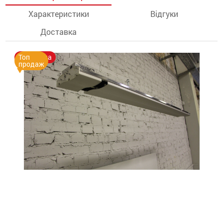
Характеристики
Відгуки
останції
Доставка
ти
Суперціна
Топ
продаж