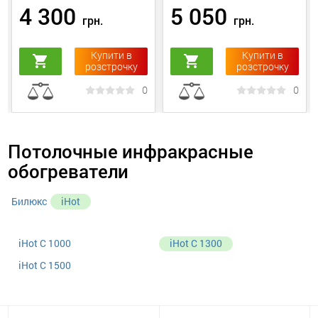
4 300
5 050
грн.
грн.
Купити в
Купити в
shopping_cart
shopping_cart
розстрочку
розстрочку
0
0
Потолочные инфракрасные
обогреватели
Билюкс
iHot
iHot C 1000
iHot C 1300
iHot C 1500