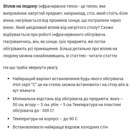
Вплив на людину:
Інфрачервоне тепло - це тепло, яке
випромінює нагрітий предмет, наприклад, стіл, який стоїть біля
вікна, нагрівається від променів сонця, що потрапили через
вікно. Який шкідливий вплив від нагрітого столу? Схоже
відбувається при роботі інфрачервоного обігрівача.
Нагріваючись, він, як сонце, гріє предмети, які потім
обігрівають усі приміщення. Більш детально про вплив на
людину можна ознайомившись зі статтею - читати статтю
На що треба звернути увагу:
Найкращий варіант встановлення будь-якого обігрівача
iHot серії "C" це на стелю, можна встановити і на стіну або в
кут кімнати
Мінімальна відстань від обігрівача до предмета: вниз –
50 см, вгору – 5 см, убік – 5 см.Температура на пластині
обігрівача до - 300 С!
Температура на корпусі – до 90 С.
Встановлювати найкраще вздовж холодних стін