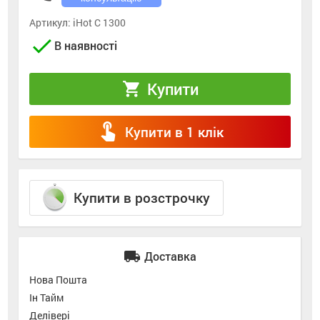
Артикул:
iHot C 1300
check
В наявності
Купити
shopping_cart
touch_app
Купити в 1 клік
Купити в розстрочку
local_shipping
Доставка
Нова Пошта
Ін Тайм
Делівері