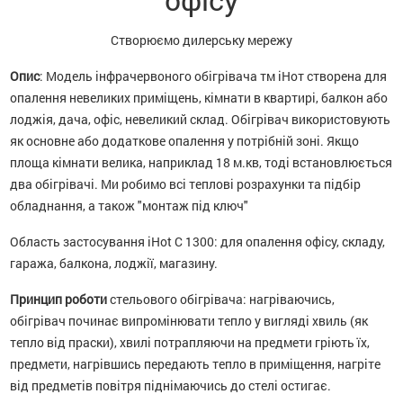
Створюємо дилерську мережу
Опис
: Модель інфрачервоного обігрівача тм іНот створена для
опалення невеликих приміщень, кімнати в квартирі, балкон або
лоджія, дача, офіс, невеликий склад. Обігрівач використовують
як основне або додаткове опалення у потрібній зоні. Якщо
площа кімнати велика, наприклад 18 м.кв, тоді встановлюється
два обігрівачі. Ми робимо всі теплові розрахунки та підбір
обладнання, а також "монтаж під ключ"
Область застосування iHot C 1300: для опалення офісу, складу,
гаража, балкона, лоджії, магазину.
Принцип роботи
стельового обігрівача: нагріваючись,
обігрівач починає випромінювати тепло у вигляді хвиль (як
тепло від праски), хвилі потрапляючи на предмети гріють їх,
предмети, нагрівшись передають тепло в приміщення, нагріте
від предметів повітря піднімаючись до стелі остигає.