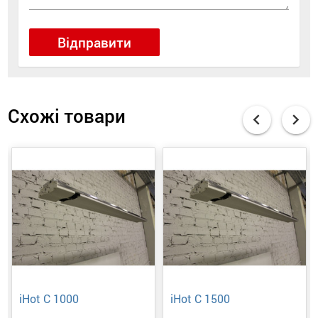
Відправити
Схожі товари
chevron_left
chevron_right
iHot C 1000
iHot C 1500