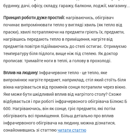
будинку, дачі, офісу, складу, гаражу, балкони, лоджії, магазину...
Принцип роботи дуже простий:
нагріваючись, обігрівач
починає випромінювати тепло у вигляді хвиль (як тепло від
праски), хвилі потрапляючи на предмети гріють їх, предмети,
нагрівшись передають тепло в приміщення, нагріте від
предметів повітря підіймаючись до стелі остигає. Отримуємо
температуру біля підлоги, вище ніж під стелею. Як доктор
прописав: тримайте ноги в теплі, а голову в прохолоді.
Вплив на людину:
Інфрачервоне тепло - це тепло, яке
випромінює нагріте предмет, наприклад, стіл який стоїть біля
вікна нагрівається від променів сонця потрапили через вікно.
Яке може бути шкідливий вплив від нагрітого столу? Схоже
відбувається і при роботі інфрачервоного обігрівача Білюкс Б
600. Нагріваючись, він як сонце, гріє предмети, які потім
обігрівають всі приміщення. Більш детально про вплив
інфрачервоного обігрівача на людину, можна дізнатися,
ознайомившись зі статтею
читати статтю