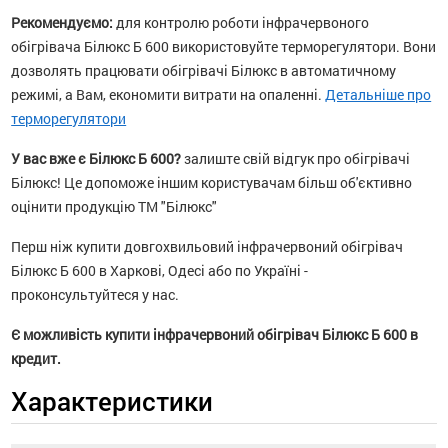
Рекомендуємо:
для контролю роботи інфрачервоного
обігрівача Білюкс Б 600 використовуйте терморегулятори. Вони
дозволять працювати обігрівачі Білюкс в автоматичному
режимі, а Вам, економити витрати на опаленні.
Детальніше про
терморегулятори
У вас вже є Білюкс Б 600?
залиште свій відгук про обігрівачі
Білюкс! Це допоможе іншим користувачам більш об'єктивно
оцінити продукцію ТМ "Білюкс"
Перш ніж купити довгохвильовий інфрачервоний обігрівач
Білюкс Б 600 в Харкові, Одесі або по Україні -
проконсультуйтеся у нас.
Є можливість купити інфрачервоний обігрівач Білюкс Б 600 в
кредит.
Характеристики