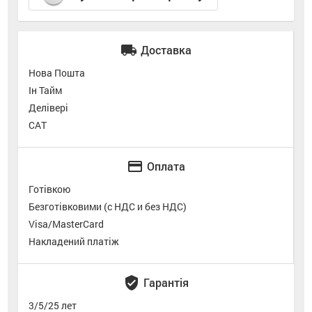
local_shipping
Доставка
Нова Пошта
Ін Тайм
Делівері
САТ
credit_card
Оплата
Готівкою
Безготівковими (с НДС и без НДС)
Visa/MasterCard
Накладений платіж
verified_user
Гарантія
3/5/25 лет