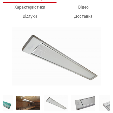
Характеристики
Відео
останції
Відгуки
Доставка
ти