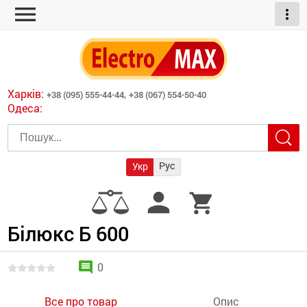
menu
more_vert
ні обігрівачі
дні пристрої
тури
есори
Харків:
+38 (095) 555-44-44,
+38 (067) 554-50-40
шліфувальні машини
Одеса:
червоні обігрівачі
ати
атори)
трументів для
Рус
Укр
армати прямого
иватори
person
shopping_cart
армати непрямого
ляторні
нтилятори
Білюкс Б 600
и
comment
0
Все про товар
Опис