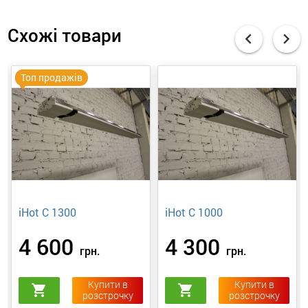
Схожі товари
chevron_left
chevron_right
Суперціна
Топ продажів
iHot C 1300
iHot C 1000
4 600
4 300
грн.
грн.
Купити в
Купити в
shopping_cart
shopping_cart
розстрочку
розстрочку