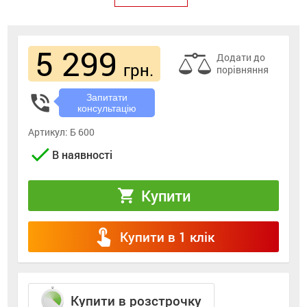
5 299
Додати до
грн.
порівняння
phone_in_talk
Запитати
консультацію
Артикул:
Б 600
check
В наявності
Купити
shopping_cart
touch_app
Купити в 1 клік
Купити в розстрочку