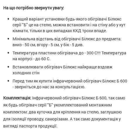
На що потрібно звернути увагу:
Кращий варіант установки будь-якого обігрівачі Білюкс
серії "Б" це на стелю, можна встановити і на стіну або у кут
кімнати, тільки в цих випадках ККД трохи впаде.
Мінімальна відстань від обігрівачі Білюкс до предмета:
вниз - 50 см, вгору - 5 см, у бік - 5 див.
Температура пластини обігрівача до - 300 С!!! Температура
на корпусі - до 60 С.
Встановлювати обігрівач Білюкс найкраще вздовж
холодних стін
Перед тим як купити інфрачервоний обігрівач Білюкс Б 600
- зверніться до нас за консультацією.
Комплектація:
Інфрачервоний обігрівач Білюкс Б 600, так само
як будь обігрівач серії "Б" укомплектований монтажним
комплектом: два куточка для кріплення на стелю, заглушкою
для ізоляції проводу, саморізами. А так само документація у
вигляді паспорта продукції.