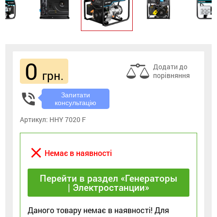
0
Додати до
грн.
порівняння
phone_in_talk
Запитати
консультацію
Артикул:
HHY 7020 F
close
Немає в наявності
Перейти в раздел «Генераторы
| Электростанции»
Даного товару немає в наявності! Для