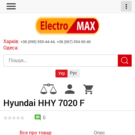
menu
more_vert
ні обігрівачі
дні пристрої
тури
есори
Харків:
+38 (095) 555-44-44,
+38 (067) 554-50-40
шліфувальні машини
Одеса:
червоні обігрівачі
ати
атори)
трументів для
Рус
Укр
армати прямого
иватори
person
shopping_cart
армати непрямого
ляторні
нтилятори
Hyundai HHY 7020 F
и
comment
0
Все про товар
Опис