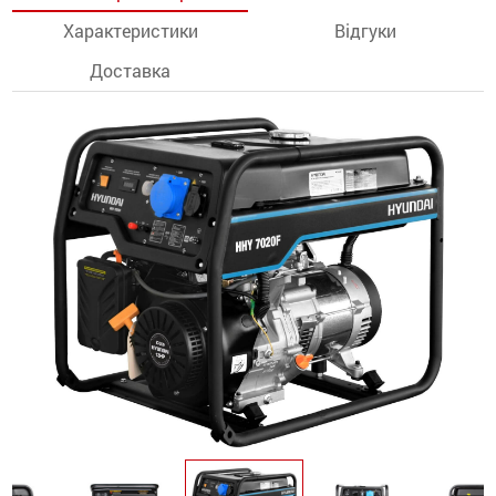
Характеристики
Відгуки
останції
Доставка
ти