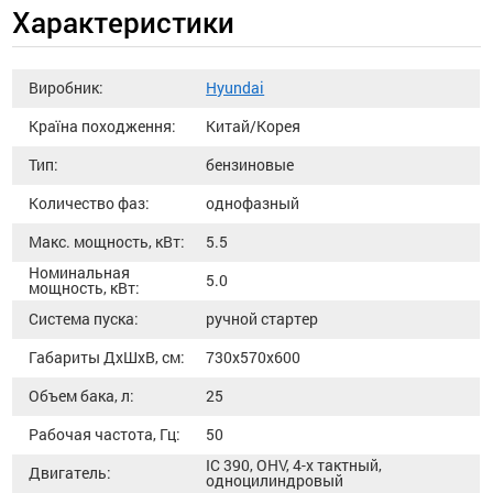
Характеристики
Виробник:
Hyundai
Країна походження:
Китай/Корея
Тип:
бензиновые
Количество фаз:
однофазный
Макс. мощность, кВт:
5.5
Номинальная
5.0
мощность, кВт:
Система пуска:
ручной стартер
Габариты ДхШхВ, см:
730х570х600
Объем бака, л:
25
Рабочая частота, Гц:
50
IC 390, OHV, 4-х тактный,
Двигатель:
одноцилиндровый