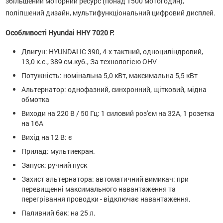
збільшений моторний ресурс (понад 1500 мотогодин),
поліпшений дизайн, мультифункціональний цифровий дисплей.
Особливості Hyundai HHY 7020 F:
Двигун: HYUNDAI IC 390, 4-х тактний, одноциліндровий,
13,0 к.с., 389 см.куб., За технологією OHV
Потужність: номінальна 5,0 кВт, максимальна 5,5 кВт
Альтернатор: однофазний, синхронний, щітковий, мідна
обмотка
Виходи на 220 В / 50 Гц: 1 силовий роз'єм на 32А, 1 розетка
на 16А
Вихід на 12 В: є
Прилад: мультиекран.
Запуск: ручний пуск
Захист альтернатора: автоматичний вимикач: при
перевищенні максимального навантаження та
перегрівання проводки - відключає навантаження.
Паливний бак: на 25 л.