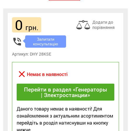
0
Додати до
грн.
порівняння
phone_in_talk
Запитати
консультацію
Артикул:
DHY 28KSE
close
Немає в наявності
Перейти в раздел «Генераторы
| Электростанции»
Даного товару немає в наявності! Для
ознайомлення з актуальним асортиментом
перейдіть в розділ натиснувши на кнопку
нижче.