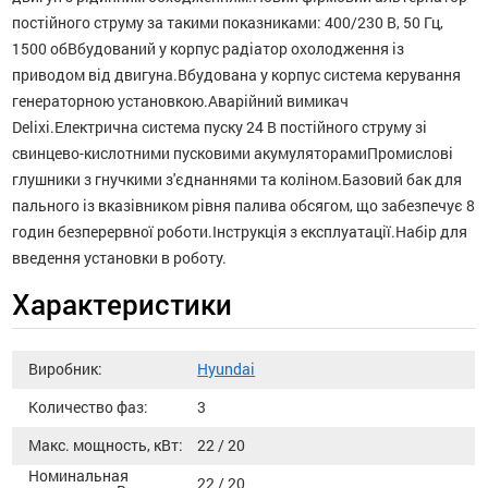
постійного струму за такими показниками: 400/230 В, 50 Гц,
1500 обВбудований у корпус радіатор охолодження із
приводом від двигуна.Вбудована у корпус система керування
генераторною установкою.Аварійний вимикач
Delixi.Електрична система пуску 24 В постійного струму зі
свинцево-кислотними пусковими акумуляторамиПромислові
глушники з гнучкими з'єднаннями та коліном.Базовий бак для
пального із вказівником рівня палива обсягом, що забезпечує 8
годин безперервної роботи.Інструкція з експлуатації.Набір для
введення установки в роботу.
Характеристики
Виробник:
Hyundai
Количество фаз:
3
Макс. мощность, кВт:
22 / 20
Номинальная
22 / 20