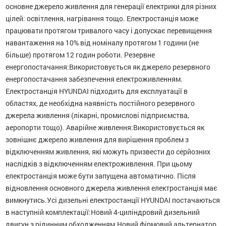
основне джерело живлення для генерації електрики для різних
цілей: освітлення, нагрівання тощо. Електростанція може
працювати протягом тривалого часу і допускає перевищення
навантаження на 10% від номіналу протягом 1 години (не
більше) протягом 12 годин роботи. Резервне
енергопостачання:Використовується як джерело резервного
енергопостачання забезпечення електроживленням.
Електростанція HYUNDAI підходить для експлуатації в
областях, де необхідна наявність постійного резервного
джерела живлення (лікарні, промислові підприємства,
аеропорти тощо). Аварійне живлення:Використовується як
зовнішнє джерело живлення для вирішення проблем з
відключенням живлення, які можуть призвести до серйозних
наслідків з відключенням електроживлення. При цьому
електростанція може бути запущена автоматично. Після
відновлення основного джерела живлення електростанція має
вимкнутись.Усі дизельні електростанції HYUNDAI постачаються
в наступній комплектації:Новий 4-циліндровий дизельний
двигун з рідинним обходженням.Новий фірмовий альтернатор