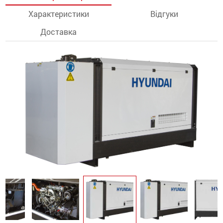
Характеристики
Відгуки
останції
Доставка
ти