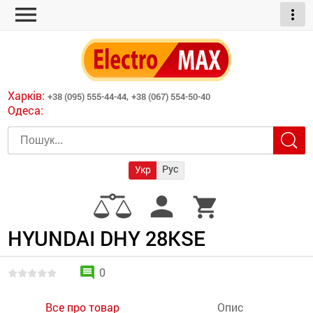
menu
more_vert
ні обігрівачі
дні пристрої
тури
есори
Харків:
+38 (095) 555-44-44,
+38 (067) 554-50-40
шліфувальні машини
Одеса:
червоні обігрівачі
ати
атори)
трументів для
Рус
Укр
армати прямого
иватори
person
shopping_cart
армати непрямого
ляторні
нтилятори
HYUNDAI DHY 28KSE
и
comment
0
Все про товар
Опис