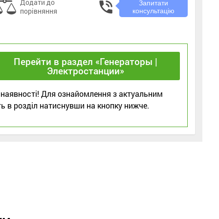
Додати до
phone_in_talk
Запитати
порівняння
консультацію
Перейти в раздел «Генераторы |
Электростанции»
 наявності! Для ознайомлення з актуальним
ь в розділ натиснувши на кнопку нижче.