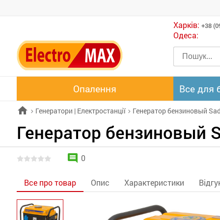
Харків:
+38 (0
Одеса:
Опалення
Все для 
home
Генератори | Електростанції
Генератор бензиновый Sa
chevron_right
chevron_right
Генератор бензиновый 
comment
0
Все про товар
Опис
Характеристики
Відгу