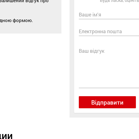
 залишений відгук про
Будь ласка, оціні
Ваше ім'я
відною формою.
Електронна пошта
Ваш відгук
Відправити
ции