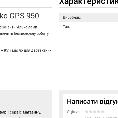
Характеристи
ko GPS 950
Виробник:
Тип:
о живити кілька ламп
езпечить безперервну роботу
 А 95) і масло для двотактних
Написати відгу
Оцінка
р і сервіс магазину,