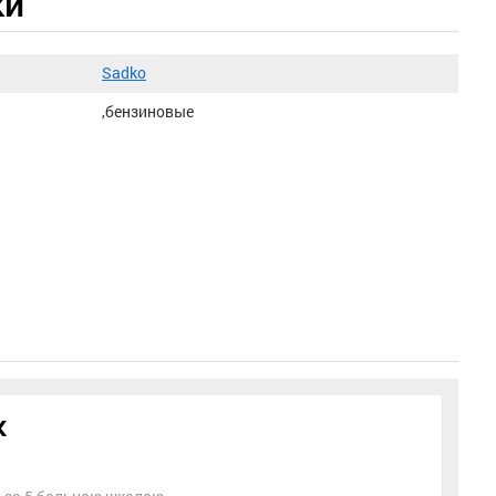
ки
Sadko
,бензиновые
к