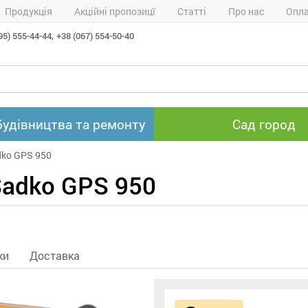
Продукція
Акційні пропозицї
Статті
Про нас
Опла
95) 555-44-44,
+38 (067) 554-50-40
будівництва та ремонту
Сад город
dko GPS 950
Sadko GPS 950
ки
Доставка