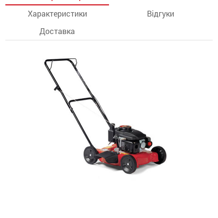
Характеристики
Відгуки
останції
Доставка
ти