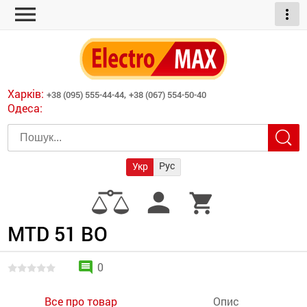
menu
more_vert
ні обігрівачі
дні пристрої
тури
есори
Харків:
+38 (095) 555-44-44,
+38 (067) 554-50-40
шліфувальні машини
Одеса:
червоні обігрівачі
ати
атори)
трументів для
Рус
Укр
армати прямого
иватори
person
shopping_cart
армати непрямого
ляторні
нтилятори
MTD 51 BO
и
comment
0
Все про товар
Опис