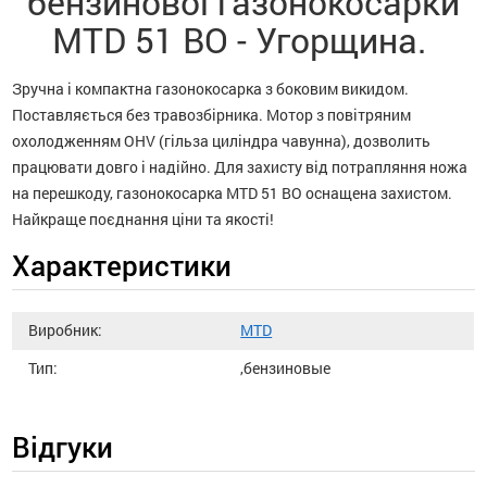
бензинової газонокосарки
MTD 51 BO - Угорщина.
Зручна і компактна газонокосарка з боковим викидом.
Поставляється без травозбірника. Мотор з повітряним
охолодженням ОНV (гільза циліндра чавунна), дозволить
працювати довго і надійно. Для захисту від потрапляння ножа
на перешкоду, газонокосарка MTD 51 BO оснащена захистом.
Найкраще поєднання ціни та якості!
Характеристики
Виробник:
MTD
Тип:
,бензиновые
Відгуки