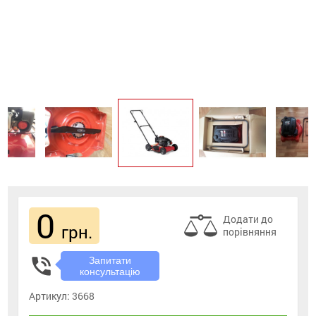
0
Додати до
грн.
порівняння
phone_in_talk
Запитати
консультацію
Артикул:
3668