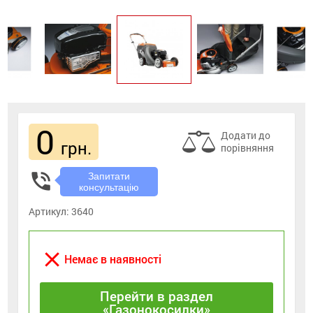
0
Додати до
грн.
порівняння
phone_in_talk
Запитати
консультацію
Артикул:
3640
close
Немає в наявності
Перейти в раздел
«Газонокосилки»