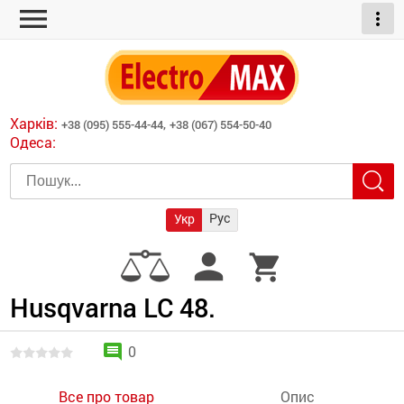
menu
more_vert
ні обігрівачі
дні пристрої
тури
есори
Харків:
+38 (095) 555-44-44,
+38 (067) 554-50-40
шліфувальні машини
Одеса:
червоні обігрівачі
ати
атори)
трументів для
Рус
Укр
армати прямого
иватори
person
shopping_cart
армати непрямого
ляторні
нтилятори
Husqvarna LC 48.
и
comment
0
Все про товар
Опис