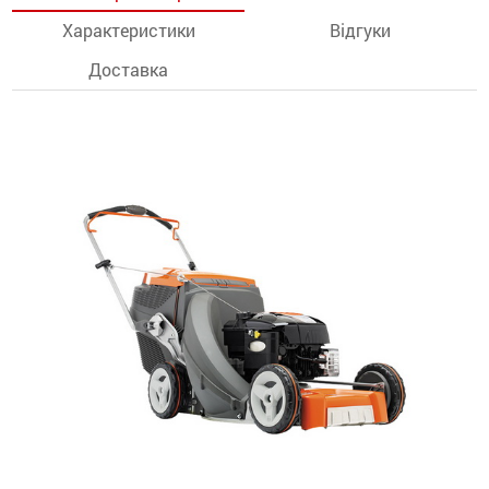
Характеристики
Відгуки
останції
Доставка
ти