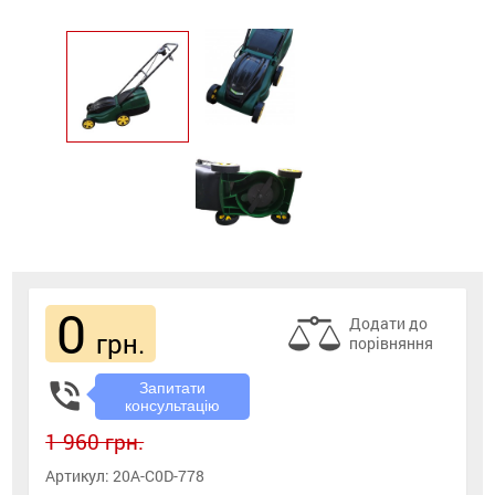
0
Додати до
грн.
порівняння
phone_in_talk
Запитати
консультацію
1 960 грн.
Артикул:
20A-C0D-778