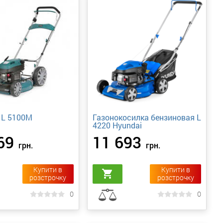
 L 5100M
Газонокосилка бензиновая L
4220 Hyundai
69
11 693
грн.
грн.
Купити в
Купити в
shopping_cart
розстрочку
розстрочку
0
0