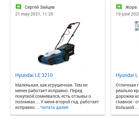
comment
comment
Сергей Зайцев
Жора
21 may 2021, 11:20
19 june 202
Hyundai LE 3210
Hyundai L
Маленькая, как игрушечная. Тем не
Отличная г
менее работает исправно. Перед
реально кр
покупкой сомневался, есть отзывы о
дорожка к
поломках ... У меня второй год, работает
главное - 
исправно ...
Читать далее
большой...