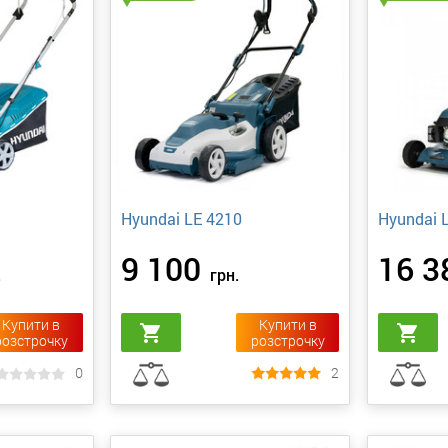
Hyundai LE 4210
Hyundai 
9 100
16 3
.
грн.
Купити в
Купити в
shopping_cart
shopping_cart
розстрочку
розстрочку
0
2