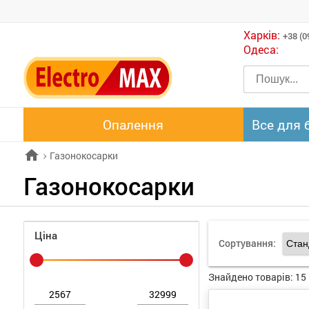
Харків:
+38 (0
Одеса:
Опалення
Все для 
home
Газонокосарки
chevron_right
Газонокосарки
Ціна
Сортування:
Знайдено товарів:
15