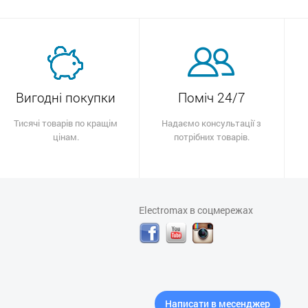
Вигодні покупки
Поміч 24/7
Тисячі товарів по кращім
Надаємо консультації з
цінам.
потрібних товарів.
Electromax в соцмережах
Написати в месенджер