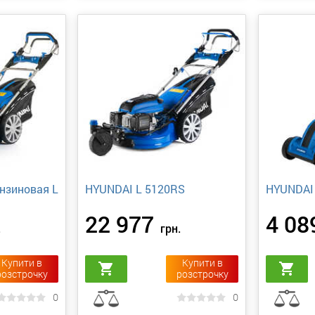
нзиновая L
HYUNDAI L 5120RS
HYUNDAI 
22 977
4 08
.
грн.
Купити в
Купити в
shopping_cart
shopping_cart
розстрочку
розстрочку
0
0