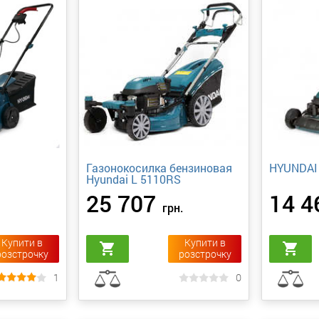
Газонокосилка бензиновая
HYUNDAI
Hyundai L 5110RS
25 707
14 4
грн.
Купити в
Купити в
shopping_cart
shopping_cart
розстрочку
розстрочку
1
0