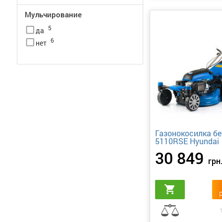
Мульчирование
5
check_box_outline_blank
да
6
check_box_outline_blank
нет
Газонокосилка бе
5110RSE Hyundai
30 849
грн
shopping_cart