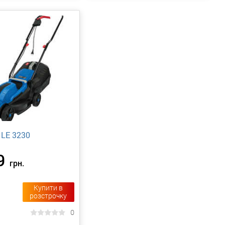
LE 3230
9
грн.
Купити в
розстрочку
0