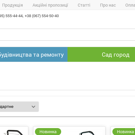
Продукція
Акційні пропозицї
Статті
Про нас
Опла
95) 555-44-44,
+38 (067) 554-50-40
будівництва та ремонту
Сад город
expand_more
Новинка
Новинка