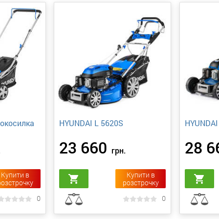
нокосилка
HYUNDAI L 5620S
HYUNDAI 
23 660
28 6
.
грн.
Купити в
Купити в
shopping_cart
shopping_cart
розстрочку
розстрочку
0
0