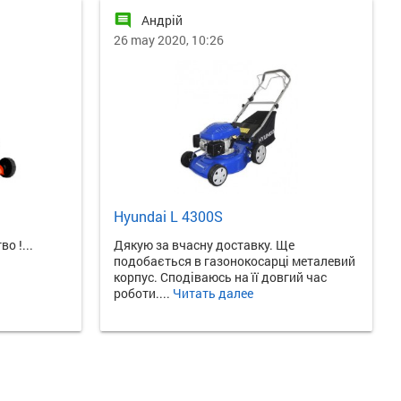
comment
Андрій
26 may 2020, 10:26
Hyundai L 4300S
о !...
Дякую за вчасну доставку. Ще
подобається в газонокосарці металевий
корпус. Сподіваюсь на її довгий час
роботи....
Читать далее