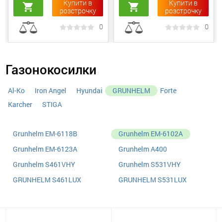
Купити в
Купити в
shopping_cart
shopping_cart
розстрочку
розстрочку
0
0
Газонокосилки
Al-Ko
Iron Angel
Hyundai
GRUNHELM
Forte
Karcher
STIGA
Grunhelm EM-6118B
Grunhelm EM-6102A
Grunhelm EM-6123A
Grunhelm A400
Grunhelm S461VHY
Grunhelm S531VHY
GRUNHELM S461LUX
GRUNHELM S531LUX