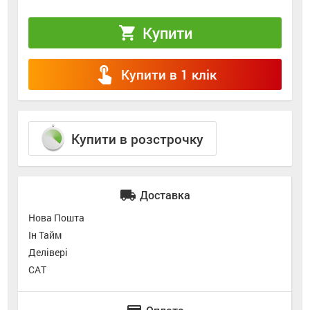
Купити
shopping_cart
touch_app
Купити в 1 клік
Купити в розстрочку
local_shipping
Доставка
Нова Пошта
Ін Тайм
Делівері
САТ