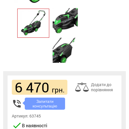
6 470
Додати до
грн.
порівняння
phone_in_talk
Запитати
консультацію
Артикул:
63745
check
В наявності