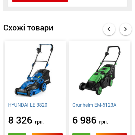
Схожі товари
chevron_left
chevron_right
HYUNDAI LE 3820
Grunhelm EM-6123A
8 326
6 986
грн.
грн.