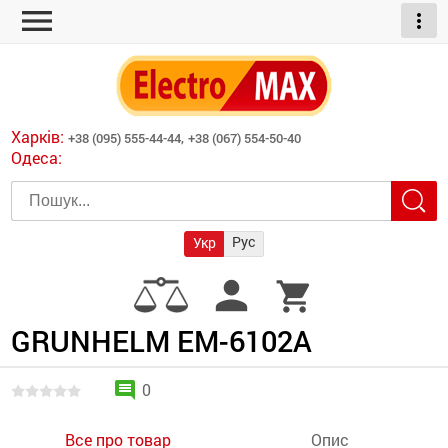
menu
more_vert
ні обігрівачі
дні пристрої
тури
есори
Харків:
+38 (095) 555-44-44,
+38 (067) 554-50-40
шліфувальні машини
Одеса:
червоні обігрівачі
ати
атори)
трументів для
Рус
Укр
армати прямого
иватори
person
shopping_cart
армати непрямого
ляторні
нтилятори
GRUNHELM EM-6102A
и
comment
0
Все про товар
Опис