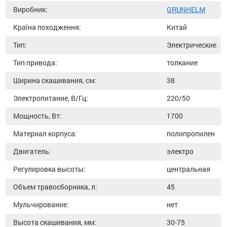
Виробник:
GRUNHELM
Країна походження:
Китай
Тип:
Электрические
Тип привода:
толкание
Ширина скашивания, см:
38
Электропитание, В/Гц:
220/50
Мощность, Вт:
1700
Материал корпуса:
полипропилен
Двигатель:
электро
Регулировка высоты:
центральная
Объем травосборника, л:
45
Мульчирование:
нет
Высота скашивания, мм:
30-75