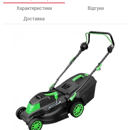
Характеристики
Відгуки
останції
Доставка
ти