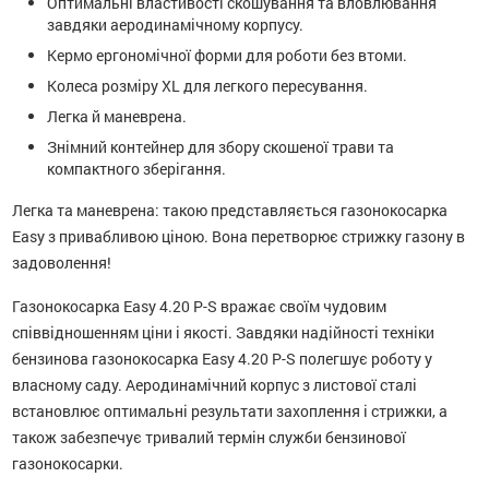
Оптимальні властивості скошування та вловлювання
завдяки аеродинамічному корпусу.
Кермо ергономічної форми для роботи без втоми.
Колеса розміру XL для легкого пересування.
Легка й маневрена.
Знімний контейнер для збору скошеної трави та
компактного зберігання.
Легка та маневрена: такою представляється ​​газонокосарка
Easy з привабливою ціною. Вона перетворює стрижку газону в
задоволення!
Газонокосарка Easy 4.20 P-S вражає своїм чудовим
співвідношенням ціни і якості. Завдяки надійності техніки
бензинова газонокосарка Easy 4.20 P-S полегшує роботу у
власному саду. Аеродинамічний корпус з листової сталі
встановлює оптимальні результати захоплення і стрижки, а
також забезпечує тривалий термін служби бензинової
газонокосарки.