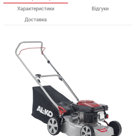
Характеристики
Відгуки
останції
Доставка
ти