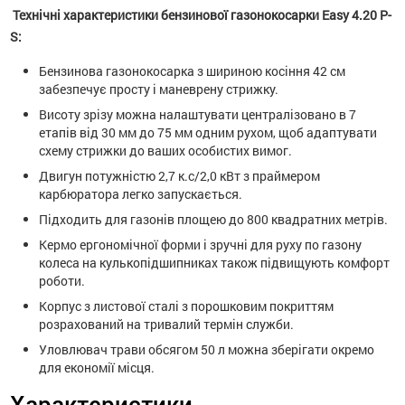
Технічні характеристики бензинової газонокосарки Easy 4.20 P-
S:
Бензинова газонокосарка з шириною косіння 42 см
забезпечує просту і маневрену стрижку.
Висоту зрізу можна налаштувати централізовано в 7
етапів від 30 мм до 75 мм одним рухом, щоб адаптувати
схему стрижки до ваших особистих вимог.
Двигун потужністю 2,7 к.с/2,0 кВт з праймером
карбюратора легко запускається.
Підходить для газонів площею до 800 квадратних метрів.
Кермо ергономічної форми і зручні для руху по газону
колеса на кулькопідшипниках також підвищують комфорт
роботи.
Корпус з листової сталі з порошковим покриттям
розрахований на тривалий термін служби.
Уловлювач трави обсягом 50 л можна зберігати окремо
для економії місця.
Характеристики