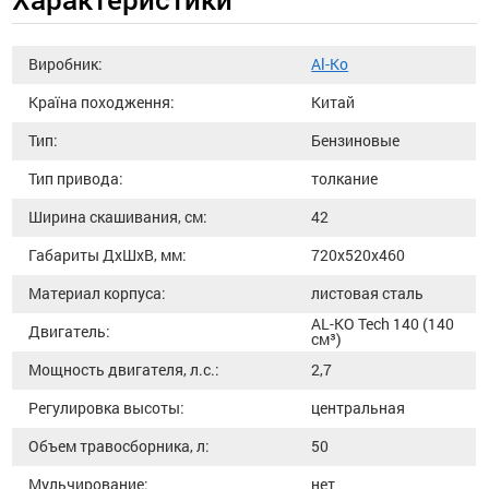
Виробник:
Al-Ko
Країна походження:
Китай
Тип:
Бензиновые
Тип привода:
толкание
Ширина скашивания, см:
42
Габариты ДхШхВ, мм:
720х520х460
Материал корпуса:
листовая сталь
AL-KO Tech 140 (140
Двигатель:
см³)
Мощность двигателя, л.с.:
2,7
Регулировка высоты:
центральная
Объем травосборника, л:
50
Мульчирование:
нет