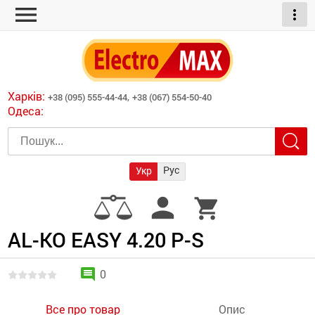
menu
more_vert
ні обігрівачі
дні пристрої
тури
есори
Харків:
+38 (095) 555-44-44,
+38 (067) 554-50-40
шліфувальні машини
Одеса:
червоні обігрівачі
ати
атори)
трументів для
Рус
Укр
армати прямого
иватори
person
shopping_cart
армати непрямого
ляторні
нтилятори
AL-KO EASY 4.20 P-S
и
comment
0
Все про товар
Опис