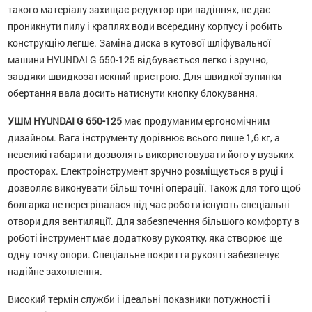
такого матеріалу захищає редуктор при падіннях, не дає
проникнути пилу і краплях води всередину корпусу і робить
конструкцію легше. Заміна диска в кутової шліфувальної
машини HYUNDAI G 650-125 відбувається легко і зручно,
завдяки швидкозатискний пристрою. Для швидкої зупинки
обертання вала досить натиснути кнопку блокування.
УШМ HYUNDAI G 650-125
має продуманим ергономічним
дизайном. Вага інструменту дорівнює всього лише 1,6 кг, а
невеликі габарити дозволять використовувати його у вузьких
просторах. Електроінструмент зручно розміщується в руці і
дозволяє виконувати більш точні операції. Також для того щоб
болгарка не перегрівалася під час роботи існують спеціальні
отвори для вентиляції. Для забезпечення більшого комфорту в
роботі інструмент має додаткову рукоятку, яка створює ще
одну точку опори. Спеціальне покриття рукояті забезпечує
надійне захоплення.
Високий термін служби і ідеальні показники потужності і