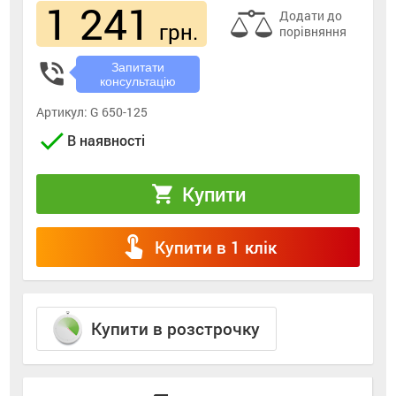
1 241
Додати до
грн.
порівняння
phone_in_talk
Запитати
консультацію
Артикул:
G 650-125
check
В наявності
Купити
shopping_cart
touch_app
Купити в 1 клік
Купити в розстрочку