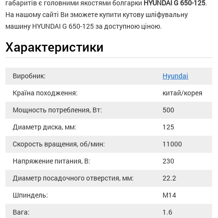
габаритів є головними якостями болгарки
HYUNDAI G 650-125
.
На нашому сайті Ви зможете купити кутову шліфувальну
машину HYUNDAI G 650-125 за доступною ціною.
Характеристики
Виробник:
Hyundai
Країна походження:
китай/корея
Мощность потребления, Вт:
500
Диаметр диска, мм:
125
Скорость вращения, об/мин:
11000
Напряжение питания, В:
230
Диаметр посадочного отверстия, мм:
22.2
Шпиндель:
М14
Вага:
1.6