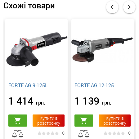
Схожі товари
chevron_left
chevron_right
FORTE AG 9-125L
FORTE AG 12-125
1 414
1 139
грн.
грн.
Купити в
Купити в
shopping_cart
shopping_cart
розстрочку
розстрочку
0
0