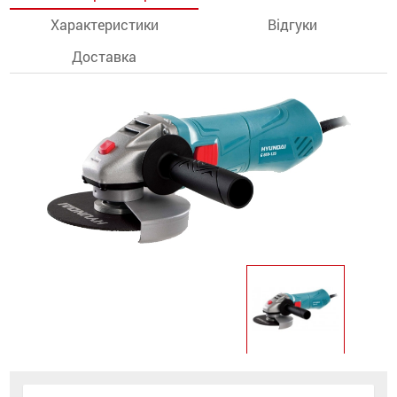
Характеристики
Відгуки
останції
Доставка
ти