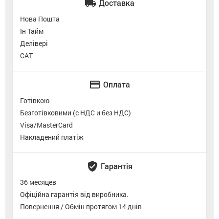
local_shipping
Доставка
Нова Пошта
Ін Тайм
Делівері
САТ
credit_card
Оплата
Готівкою
Безготівковими (с НДС и без НДС)
Visa/MasterCard
Накладений платіж
verified_user
Гарантія
36 месяцев
Офіційна гарантія від виробника.
Повернення / Обмін протягом 14 днів