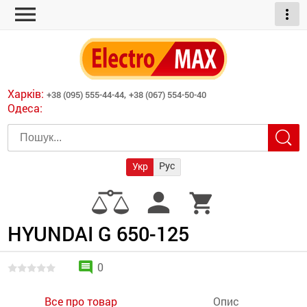
menu
more_vert
ні обігрівачі
дні пристрої
тури
есори
Харків:
+38 (095) 555-44-44,
+38 (067) 554-50-40
шліфувальні машини
Одеса:
червоні обігрівачі
ати
атори)
трументів для
Рус
Укр
армати прямого
иватори
person
shopping_cart
армати непрямого
ляторні
нтилятори
HYUNDAI G 650-125
и
comment
0
Все про товар
Опис