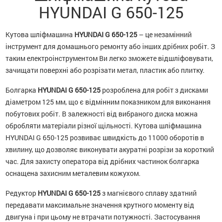
HYUNDAI G 650-125
Кутова шліфмашина
HYUNDAI G 650-125
– це незамінний
інструмент для домашнього ремонту або інших дрібних робіт. З
таким електроінструментом Ви легко зможете відшліфовувати,
зачищати поверхні або розрізати метал, пластик або плитку.
Болгарка
HYUNDAI G 650-125
розроблена для робіт з дисками
діаметром 125 мм, що є відмінним показником для виконання
побутових робіт. В залежності від вибраного диска можна
обробляти матеріали різної щільності. Кутова шліфмашина
HYUNDAI G 650-125 розвиває швидкість до 11000 оборотів в
хвилину, що дозволяє виконувати акуратні розрізи за короткий
час. Для захисту оператора від дрібних частинок болгарка
оснащена захисним металевим кожухом.
Редуктор
HYUNDAI G 650-125
з магнієвого сплаву здатний
передавати максимальне значення крутного моменту від
двигуна і при цьому не втрачати потужності. Застосування