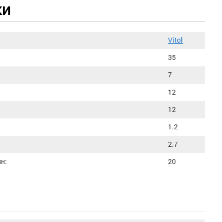
ки
Vitol
35
7
12
12
1.2
2.7
н:
20