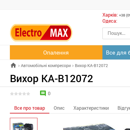
Харків:
+38 (0
Одеса:
Опалення
Все для 
home
Автомобільні компресори
Вихор КА-В12072
chevron_right
chevron_right
Вихор КА-В12072
comment
0
Все про товар
Опис
Характеристики
Відгу