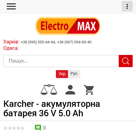
menu
more_vert
ні обігрівачі
дні пристрої
тури
есори
Харків:
+38 (095) 555-44-44,
+38 (067) 554-50-40
шліфувальні машини
Одеса:
червоні обігрівачі
ати
атори)
трументів для
Рус
Укр
армати прямого
иватори
person
shopping_cart
армати непрямого
ляторні
нтилятори
Karcher - акумуляторна
батарея 36 V 5.0 Ah
и
comment
0