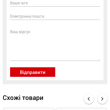
Ваше ім'я
Електронна пошта
Ваш відгук
Відправити
Схожі товари
chevron_left
chevron_right