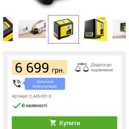
6 699
Додати до
грн.
порівняння
phone_in_talk
Запитати
консультацію
Артикул:
2.445-031.0
check
В наявності
Купити
shopping_cart