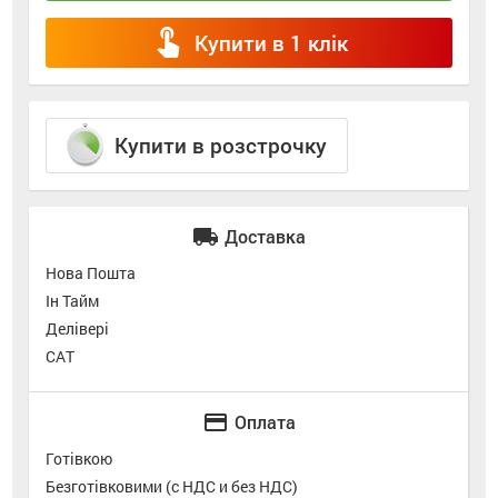
touch_app
Купити в 1 клік
Купити в розстрочку
local_shipping
Доставка
Нова Пошта
Ін Тайм
Делівері
САТ
credit_card
Оплата
Готівкою
Безготівковими (с НДС и без НДС)