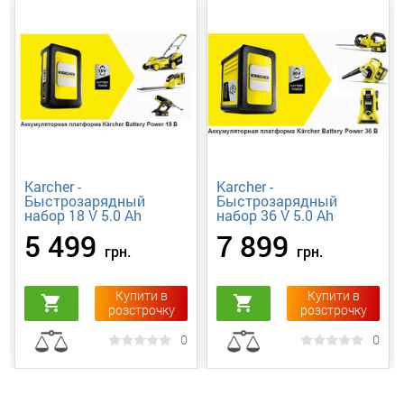
Karcher -
Karcher -
Быстрозарядный
Быстрозарядный
набор 18 V 5.0 Ah
набор 36 V 5.0 Ah
5 499
7 899
грн.
грн.
Купити в
Купити в
shopping_cart
shopping_cart
розстрочку
розстрочку
0
0