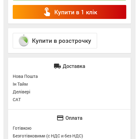
touch_app
Купити в 1 клік
Купити в розстрочку
local_shipping
Доставка
Нова Пошта
Ін Тайм
Делівері
САТ
credit_card
Оплата
Готівкою
Безготівковими (с НДС и без НДС)