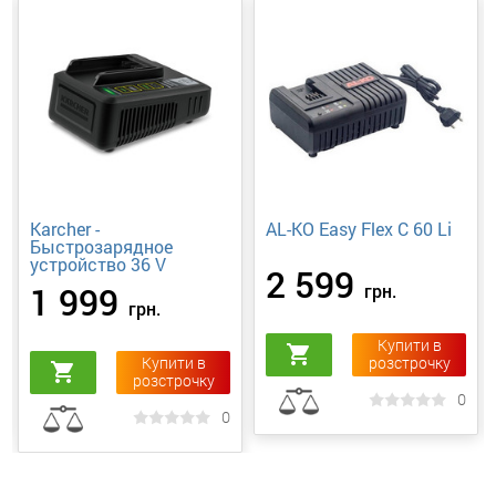
Karcher -
AL-KO Easy Flex C 60 Li
Быстрозарядное
устройство 36 V
2 599
1 999
грн.
грн.
Купити в
shopping_cart
Купити в
розстрочку
shopping_cart
розстрочку
0
0