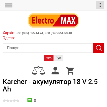
menu
more_vert
ні обігрівачі
дні пристрої
тури
есори
Харків:
+38 (095) 555-44-44,
+38 (067) 554-50-40
шліфувальні машини
Одеса:
червоні обігрівачі
ати
атори)
трументів для
Рус
Укр
армати прямого
иватори
person
shopping_cart
армати непрямого
ляторні
нтилятори
Karcher - акумулятор 18 V 2.5
Ah
и
comment
0