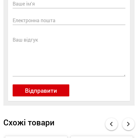
Ваше ім'я
Електронна пошта
Ваш відгук
Відправити
Схожі товари
chevron_left
chevron_right