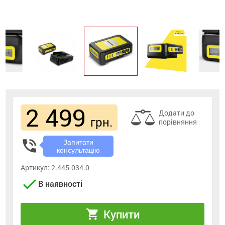
2 499
Додати до
грн.
порівняння
phone_in_talk
Запитати
консультацію
Артикул:
2.445-034.0
check
В наявності
Купити
shopping_cart